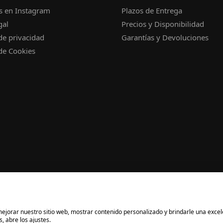
s en Instagram
Plazos de Entrega
gal
Precios y Disponibilidad
 de privacidad
Garantías y Devoluciones
 de Cookies
a mejorar nuestro sitio web, mostrar contenido personalizado y brindarle una exce
, abre los ajustes.