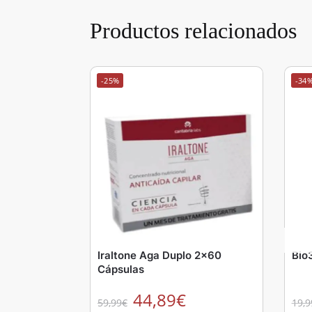
Productos relacionados
-25%
-34
Iraltone Aga Duplo 2×60
Bio
Cápsulas
44,89
€
59,99
€
19,9