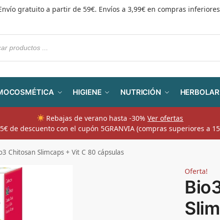
Envío gratuito a partir de 59€. Envíos a 3,99€ en compras inferiores
MOCOSMÉTICA
HIGIENE
NUTRICIÓN
HERBOLAR
Rebajas de verano hasta -30%
Ver ofertas
​ 5€ de descuento con el cupón 5GRANVIA (compras superiores a 15
o3 Chitosan Slimcaps + Vit C 80 cápsulas
Oferta!
Bio
Slim