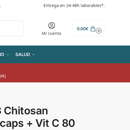
.
Entrega en 24-48h laborables*.
0,00
€
0
Mi cuenta
IO
SALUD
0€)
3 Chitosan
caps + Vit C 80