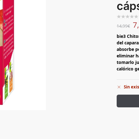
cáp
7
14,99
€
bie3 Chito
del capara
absorbe p
eliminar h
tomarlo ju
calórico g
Sin exi