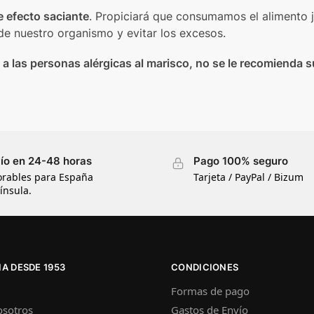
e efecto saciante
. Propiciará que consumamos el alimento 
de nuestro organismo y evitar los excesos.
 a las personas alérgicas al marisco, no se le recomienda s
ío en 24-48 horas
Pago 100% seguro
orables para España
Tarjeta / PayPal / Bizum
ínsula.
A DESDE 1953
CONDICIONES
Formas de pago
osotros
Gastos de Envío