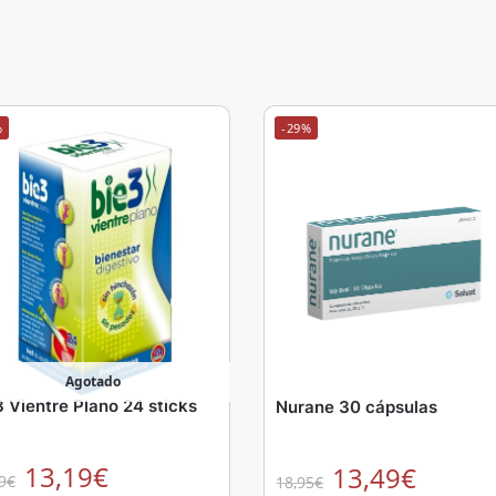
%
-29%
Agotado
3 Vientre Plano 24 sticks
Nurane 30 cápsulas
13,19
€
13,49
€
9
€
18,95
€