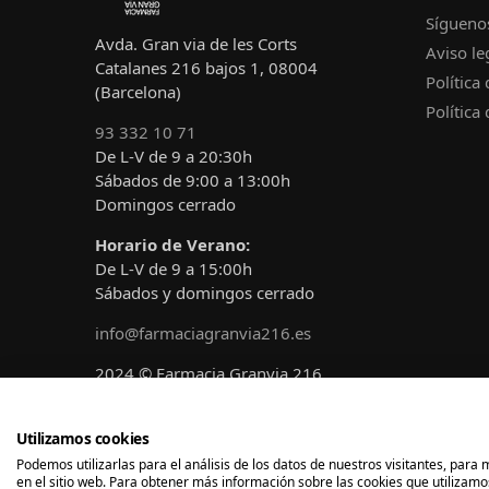
Sígueno
Avda. Gran via de les Corts
Aviso le
Catalanes 216 bajos 1, 08004
Política
(Barcelona)
Política
93 332 10 71
De L-V de 9 a 20:30h
Sábados de 9:00 a 13:00h
Domingos cerrado
Horario de Verano:
De L-V de 9 a 15:00h
Sábados y domingos cerrado
info@farmaciagranvia216.es
2024 © Farmacia Granvia 216
Diseñado y desarrollado por
A!claro
Marketing
Utilizamos cookies
Podemos utilizarlas para el análisis de los datos de nuestros visitantes, par
en el sitio web. Para obtener más información sobre las cookies que utilizamos