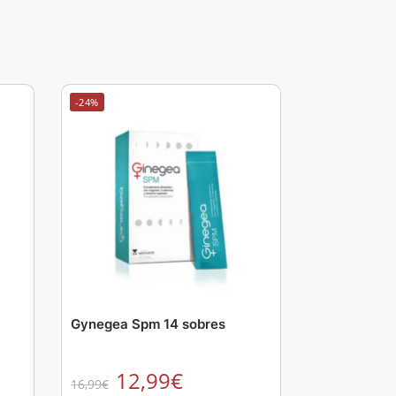
-24%
Gynegea Spm 14 sobres
12,99
€
16,99
€