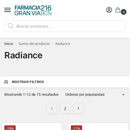
0
Rebajas de verano hasta -30%
Ver ofertas
​ 5€ de descuento con el cupón 5GRANVIA (compras superiores a 150€)
Inicio
Gama del producto
Radiance
/
/
Radiance
MOSTRAR FILTROS
Mostrando 1–12 de 15 resultados
1
2
-29%
-27%