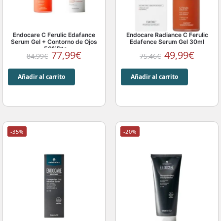
Endocare C Ferulic Edafance
Endocare Radiance C Ferulic
Serum Gel + Contorno de Ojos
Edafence Serum Gel 30ml
-50%Dto
77,99
€
49,99
€
84,99
€
75,46
€
Añadir al carrito
Añadir al carrito
-35%
-20%