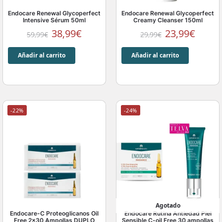
Endocare Renewal Glycoperfect
Endocare Renewal Glycoperfect
Intensive Sérum 50ml
Creamy Cleanser 150ml
38,99
€
23,99
€
59,99
€
29,99
€
Añadir al carrito
Añadir al carrito
-22%
-24%
Agotado
Endocare-C Proteoglicanos Oil
Endocare Rutina Antiedad Piel
Free 2×30 Ampollas DUPLO
Sensible C-oil Free 30 ampollas