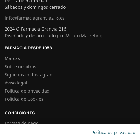
De L-V de 9 a 15:00h
Sábados y domingos cerrado
info@farmaciagranvia216.es
2024 © Farmacia Granvia 216
Diseñado y desarrollado por
A!claro Marketing
FARMACIA DESDE 1953
Marcas
Sobre nosotros
Síguenos en Instagram
Aviso legal
Política de privacidad
Política de Cookies
CONDICIONES
Formas de pago
Gastos de Envío
Política de privacidad
Plazos de Entrega