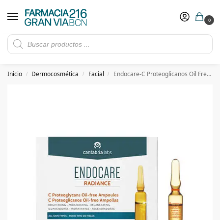
0
Rebajas de verano hasta -30%
Ver ofertas
​ 5€ de descuento con el cupón 5GRANVIA (compras superiores a 150€)
Inicio
Dermocosmética
Facial
Endocare-C Proteoglicanos Oil Free 30 Ampollas
/
/
/