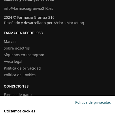
info@farmaciagranvia216.es
2024 © Farmacia Granvia 216
Diseñado y desarrollado por
A!claro Marketing
FARMACIA DESDE 1953
Marcas
Sobre nosotros
Síguenos en Instagram
Aviso legal
Política de privacidad
Política de Cookies
CONDICIONES
Formas de pago
Gastos de Envío
Política de privacidad
Plazos de Entrega
Utilizamos cookies
Precios y Disponibilidad