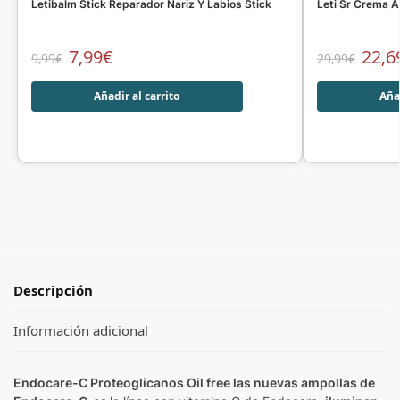
Letibalm Stick Reparador Nariz Y Labios Stick
Leti Sr Crema A
7,99
€
22,6
9,99
€
29,99
€
Añadir al carrito
Añad
Descripción
Información adicional
Endocare-C Proteoglicanos Oil free las nuevas ampollas de