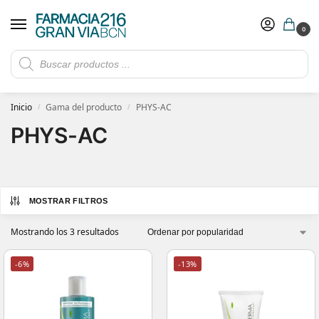
0
Rebajas de verano hasta -30%
Ver ofertas
​ 5€ de descuento con el cupón 5GRANVIA (compras superiores a 150€)
Inicio
Gama del producto
PHYS-AC
/
/
PHYS-AC
MOSTRAR FILTROS
Mostrando los 3 resultados
-6%
-13%