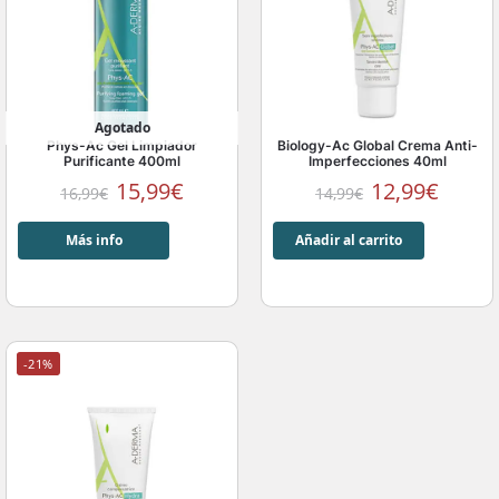
Agotado
Phys-Ac Gel Limpiador
Biology-Ac Global Crema Anti-
Purificante 400ml
Imperfecciones 40ml
15,99
€
12,99
€
16,99
€
14,99
€
Más info
Añadir al carrito
-21%