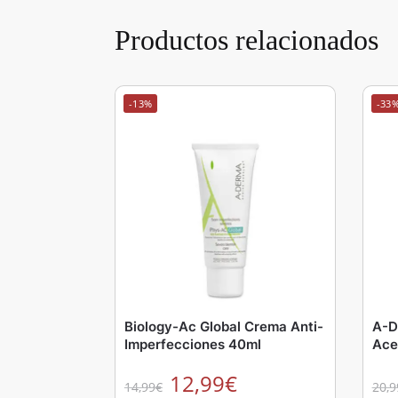
Productos relacionados
-13%
-33
Biology-Ac Global Crema Anti-
A-D
Imperfecciones 40ml
Ace
12,99
€
14,99
€
20,9