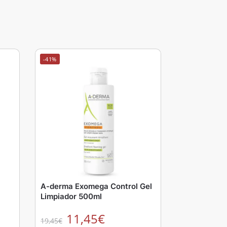
-41%
A-derma Exomega Control Gel
Limpiador 500ml
11,45
€
19,45
€