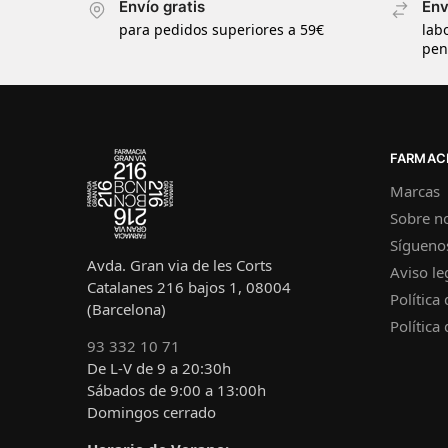
Envío gratis
Env
para pedidos superiores a 59€
lab
pen
FARMACI
Marcas
Sobre n
Sígueno
Avda. Gran via de les Corts
Aviso le
Catalanes 216 bajos 1, 08004
Política
(Barcelona)
Política
93 332 10 71
De L-V de 9 a 20:30h
Sábados de 9:00 a 13:00h
Domingos cerrado