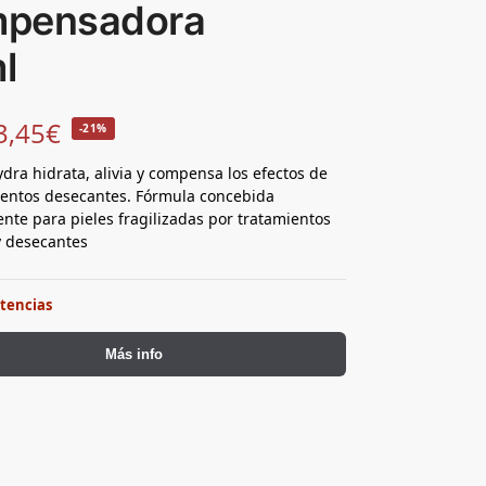
pensadora
l
3,45
€
-21%
dra hidrata, alivia y compensa los efectos de
ientos desecantes. Fórmula concebida
nte para pieles fragilizadas por tratamientos
 y desecantes
stencias
Más info