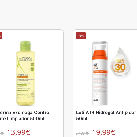
%
-9%
erma Exomega Control
Leti AT4 Hidrogel Antipicor
ite Limpiador 500ml
50ml
13,99
€
19,99
€
9
€
21,99
€