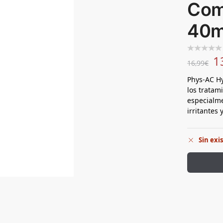
Com
40m
1
16,99
€
Phys-AC Hy
los tratam
especialme
irritantes
Sin exi