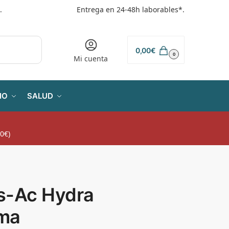
.
Entrega en 24-48h laborables*.
0,00
€
0
Mi cuenta
IO
SALUD
0€)
s-Ac Hydra
ma