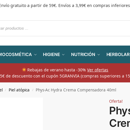
Envío gratuito a partir de 59€. Envíos a 3,99€ en compras inferiores
MOCOSMÉTICA
HIGIENE
NUTRICIÓN
HERBOLAR
Rebajas de verano hasta -30%
Ver ofertas
​ 5€ de descuento con el cupón 5GRANVIA (compras superiores a 15
el
Piel atópica
Phys-Ac Hydra Crema Compensadora 40ml
/
/
Oferta!
Phy
Cre