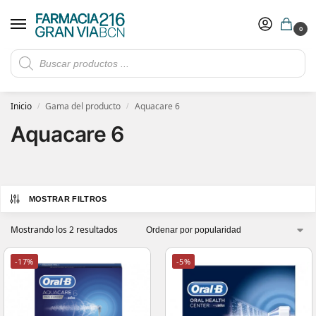
0
Rebajas de verano hasta -30%
Ver ofertas
​ 5€ de descuento con el cupón 5GRANVIA (compras superiores a 150€)
Inicio
Gama del producto
Aquacare 6
/
/
Aquacare 6
MOSTRAR FILTROS
Mostrando los 2 resultados
-17%
-5%