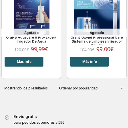
Agotado
Agotado
Oral-B Aquacare 6 Pro-Expert
Oral B Oxyjet Professional Care
Irrigador De Agua
Sistema de Limpieza Irrigador
Bucal￼
99,99
€
99,00
€
120,00
€
104,00
€
Más info
Más info
Mostrando los 2 resultados
Envío gratis
para pedidos superiores a 59€