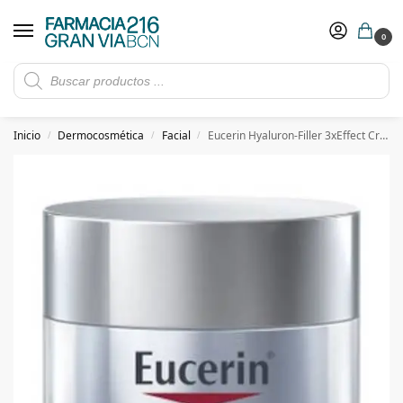
0
Rebajas de verano hasta -30%
Ver ofertas
​ 5€ de descuento con el cupón 5GRANVIA (compras superiores a 150€)
Inicio
Dermocosmética
Facial
Eucerin Hyaluron-Filler 3xEffect Crema Noche 50 ml
/
/
/