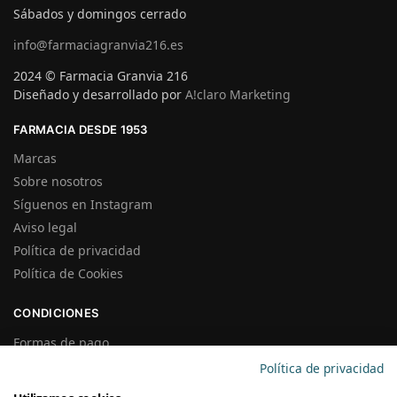
Sábados y domingos cerrado
info@farmaciagranvia216.es
2024 © Farmacia Granvia 216
Diseñado y desarrollado por
A!claro Marketing
FARMACIA DESDE 1953
Marcas
Sobre nosotros
Síguenos en Instagram
Aviso legal
Política de privacidad
Política de Cookies
CONDICIONES
Formas de pago
Gastos de Envío
Política de privacidad
Plazos de Entrega