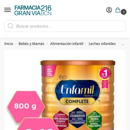
0
Rebajas de verano hasta -30%
Ver ofertas
​ 5€ de descuento con el cupón 5GRANVIA (compras superiores a 150€)
Inicio
Bebés y Mamás
Alimentación infantil
Leches infantiles
Enfa
/
/
/
/