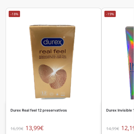
-18%
-19%
Durex Real feel 12 preservativos
Durex Invisible
13,99
€
12,1
16,99
€
14,99
€