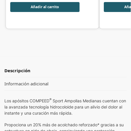
Añadir al carrito
Añad
Descripción
Información adicional
®
Los apósitos COMPEED
Sport Ampollas Medianas cuentan con
la avanzada tecnología hidrocoloide para un alivio del dolor al
instante y una curación más rápida.
Propociona un 20% más de acolchado reforzado* gracias a su
estructura en nido de abeja, consiguiendo una protección