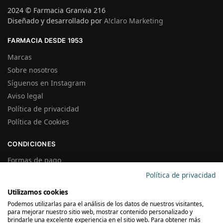
2024 © Farmacia Granvia 216
Diseñado y desarrollado por
A!claro Marketing
FARMACIA DESDE 1953
Marcas
Sobre nosotros
Síguenos en Instagram
Aviso legal
Política de privacidad
Política de Cookies
CONDICIONES
Formas de pago
Gastos de Envío
Política de privacidad
Plazos de Entrega
Utilizamos cookies
Precios y Disponibilidad
Podemos utilizarlas para el análisis de los datos de nuestros visitantes,
Garantías y Devoluciones
para mejorar nuestro sitio web, mostrar contenido personalizado y
brindarle una excelente experiencia en el sitio web. Para obtener más