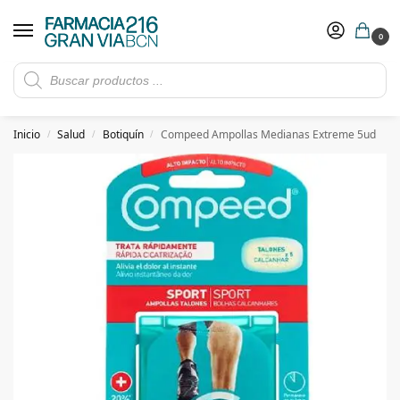
0
Rebajas de verano hasta -30%
Ver ofertas
​ 5€ de descuento con el cupón 5GRANVIA (compras superiores a 150€)
Inicio
Salud
Botiquín
Compeed Ampollas Medianas Extreme 5ud
/
/
/