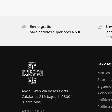
Envío gratis
Env
para pedidos superiores a 59€
lab
pen
FARMACI
Marcas
Sobre n
Sígueno
Avda. Gran via de les Corts
Aviso le
Catalanes 216 bajos 1, 08004
Política
(Barcelona)
Política
93 332 10 71