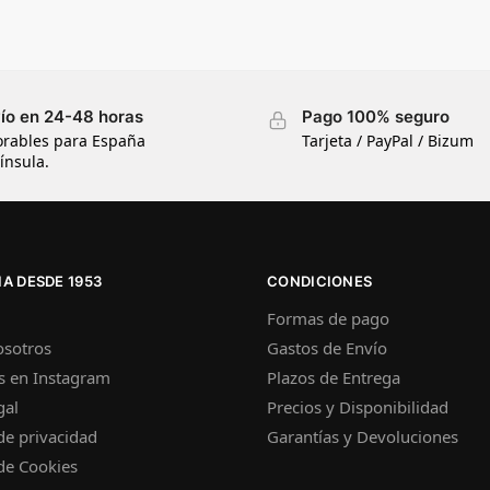
ío en 24-48 horas
Pago 100% seguro
orables para España
Tarjeta / PayPal / Bizum
ínsula.
A DESDE 1953
CONDICIONES
Formas de pago
osotros
Gastos de Envío
s en Instagram
Plazos de Entrega
gal
Precios y Disponibilidad
 de privacidad
Garantías y Devoluciones
 de Cookies