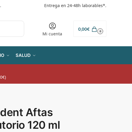
.
Entrega en 24-48h laborables*.
0,00
€
0
Mi cuenta
IO
SALUD
0€)
dent Aftas
torio 120 ml