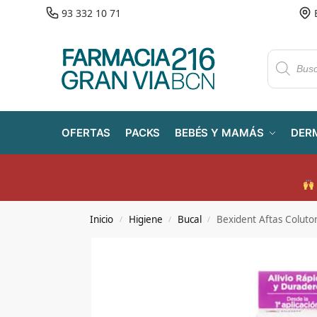
93 332 10 71
OFERTAS
PACKS
BEBÉS Y MAMÁS
DER
Inicio
Higiene
Bucal
Bexident Aftas Coluto
/
/
/