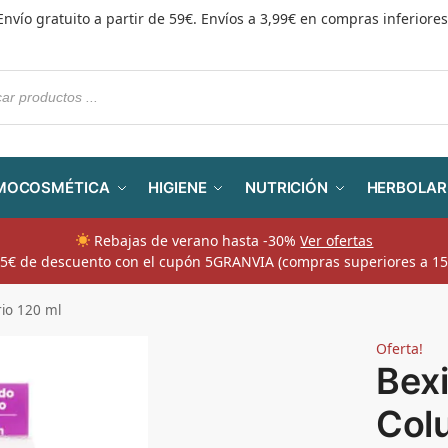
Envío gratuito a partir de 59€. Envíos a 3,99€ en compras inferiores
MOCOSMÉTICA
HIGIENE
NUTRICIÓN
HERBOLAR
Rebajas de verano hasta -30%
Ver ofertas
​ 5€ de descuento con el cupón 5GRANVIA (compras superiores a 15
rio 120 ml
Oferta!
Bexi
Colu