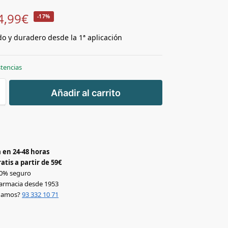
4,99
€
-17%
ido y duradero desde la 1ª aplicación
stencias
+
Añadir al carrito
-
 en 24-48 horas
atis a partir de 59€
0% seguro
armacia desde 1953
udamos?
93 332 10 71