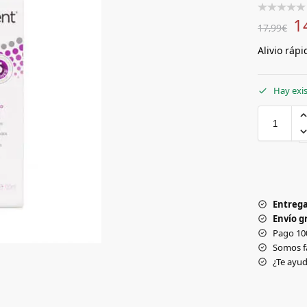
1
17,99
€
Alivio ráp
Hay exi
Entrega
Envío gr
Pago 10
Somos f
¿Te ay