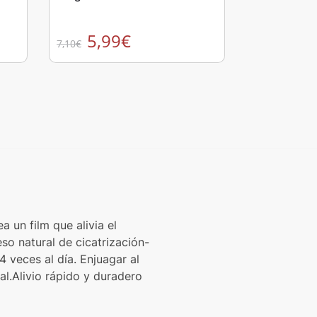
5,99
€
7,10
€
 un film que alivia el
eso natural de cicatrización-
4 veces al día. Enjuagar al
l.Alivio rápido y duradero