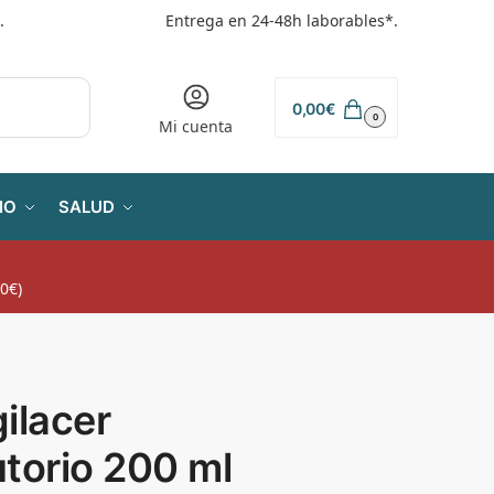
.
Entrega en 24-48h laborables*.
0,00
€
0
Mi cuenta
IO
SALUD
0€)
ilacer
torio 200 ml