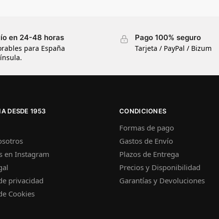
ío en 24-48 horas
Pago 100% seguro
orables para España
Tarjeta / PayPal / Bizum
ínsula.
A DESDE 1953
CONDICIONES
Formas de pago
osotros
Gastos de Envío
s en Instagram
Plazos de Entrega
gal
Precios y Disponibilidad
 de privacidad
Garantías y Devoluciones
 de Cookies