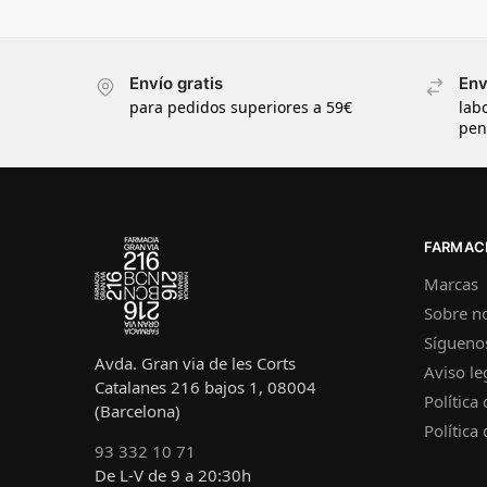
Envío gratis
Env
para pedidos superiores a 59€
lab
pen
FARMACI
Marcas
Sobre n
Sígueno
Avda. Gran via de les Corts
Aviso le
Catalanes 216 bajos 1, 08004
Política
(Barcelona)
Política
93 332 10 71
De L-V de 9 a 20:30h