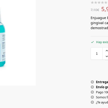
5,
7,10
€
Enjuague b
gingival ca
demostrad
Hay exi
Entrega
Envío gr
Pago 10
Somos f
¿Te ay