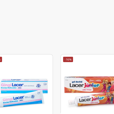
%
-16%