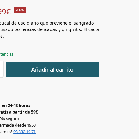
99
€
-16%
ucal de uso diario que previene el sangrado
usado por encías delicadas y gingivitis. Eficacia
a.
stencias
+
Añadir al carrito
-
 en 24-48 horas
atis a partir de 59€
0% seguro
armacia desde 1953
udamos?
93 332 10 71