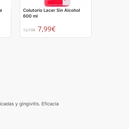
l
Colutorio Lacer Sin Alcohol
600 ml
7,99
€
12,10
€
adas y gingivitis. Eficacia