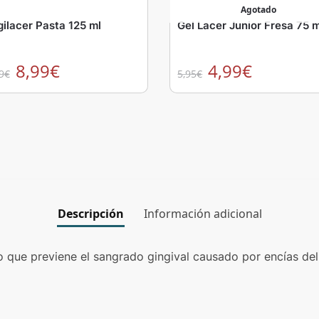
Agotado
gilacer Pasta 125 ml
Gel Lacer Junior Fresa 75 m
8,99
€
4,99
€
9
€
5,95
€
Descripción
Información adicional
 que previene el sangrado gingival causado por encías delic