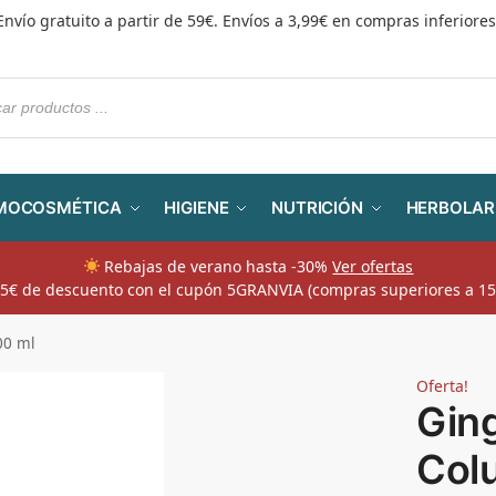
Envío gratuito a partir de 59€. Envíos a 3,99€ en compras inferiores
MOCOSMÉTICA
HIGIENE
NUTRICIÓN
HERBOLAR
Rebajas de verano hasta -30%
Ver ofertas
​ 5€ de descuento con el cupón 5GRANVIA (compras superiores a 15
00 ml
Oferta!
Ging
Colu