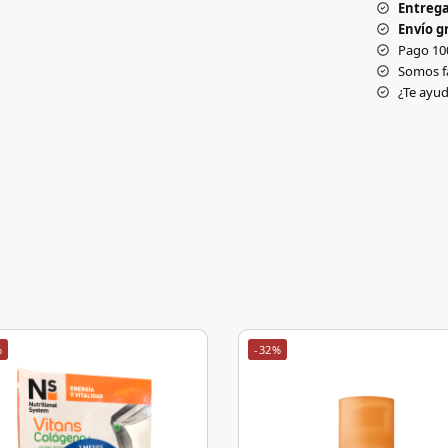
Entrega
Envío gr
Pago 10
Somos f
¿Te ay
%
-32%