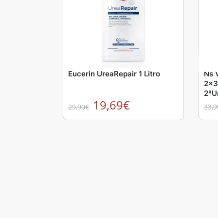
Eucerin UreaRepair 1 Litro
Ns 
2x3
2ªU
19,69
€
29,90
€
33,9