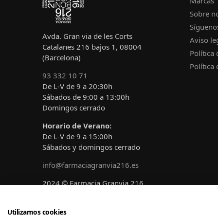
Marcas
Sobre n
Sígueno
Avda. Gran via de les Corts
Aviso le
Catalanes 216 bajos 1, 08004
Política
(Barcelona)
Política
93 332 10 71
De L-V de 9 a 20:30h
Sábados de 9:00 a 13:00h
Domingos cerrado
Horario de Verano:
De L-V de 9 a 15:00h
Sábados y domingos cerrado
info@farmaciagranvia216.es
2024 © Farmacia Granvia 216
Diseñado y desarrollado por
A!claro
Marketing
Utilizamos cookies