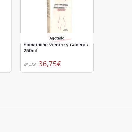
Agotado
Somatoline Vientre y Caderas
250ml
36,75
€
45,45
€