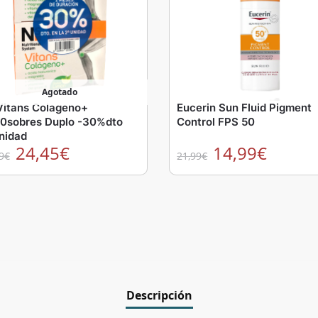
Agotado
Vitans Colageno+
Eucerin Sun Fluid Pigment
0sobres Duplo -30%dto
Control FPS 50
nidad
24,45
€
14,99
€
9
€
21,99
€
Descripción