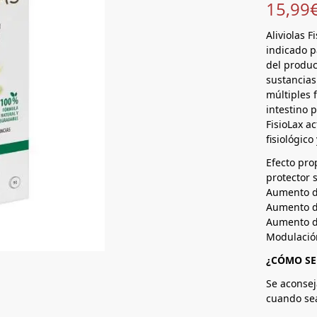
15,99
Aliviolas 
indicado p
del produc
sustancias
múltiples 
intestino p
FisioLax a
fisiológico
Efecto prop
protector 
Aumento de
Aumento de
Aumento de
Modulación
¿CÓMO SE
Se aconsej
cuando se