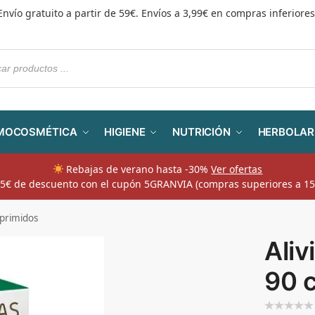
Envío gratuito a partir de 59€. Envíos a 3,99€ en compras inferiores
MOCOSMÉTICA
HIGIENE
NUTRICIÓN
HERBOLAR
Rebajas de verano hasta -30%
Ver ofertas
​ 5€ de descuento con el cupón 5GRANVIA (compras superiores a 15
mprimidos
Aliv
90 