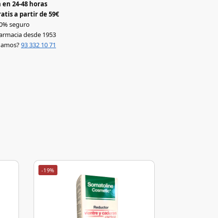
 en 24-48 horas
atis a partir de 59€
0% seguro
armacia desde 1953
udamos?
93 332 10 71
-19%