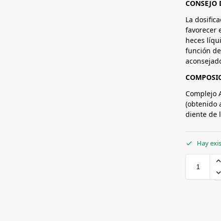
CONSEJO 
La dosific
favorecer e
heces líqu
función de
aconsejado
COMPOSI
Complejo A
(obtenido a
diente de 
Hay exi