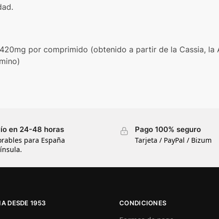
dad.
420mg por comprimido (obtenido a partir de la Cassia, la Ac
omino)
ío en 24-48 horas
Pago 100% seguro
orables para España
Tarjeta / PayPal / Bizum
ínsula.
A DESDE 1953
CONDICIONES