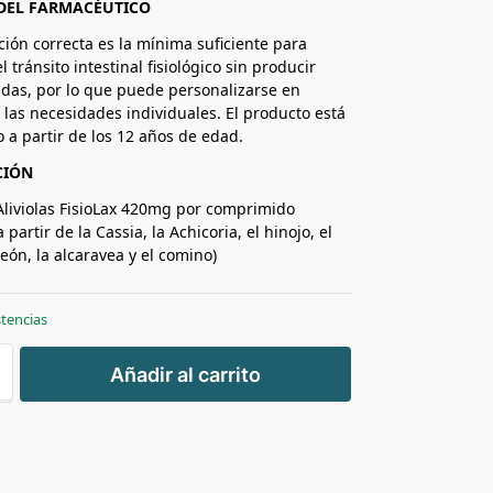
DEL FARMACÉUTICO
ación correcta es la mínima suficiente para
l tránsito intestinal fisiológico sin producir
idas, por lo que puede personalizarse en
 las necesidades individuales. El producto está
 a partir de los 12 años de edad.
CIÓN
liviolas FisioLax 420mg por comprimido
 partir de la Cassia, la Achicoria, el hinojo, el
león, la alcaravea y el comino)
stencias
+
Añadir al carrito
-