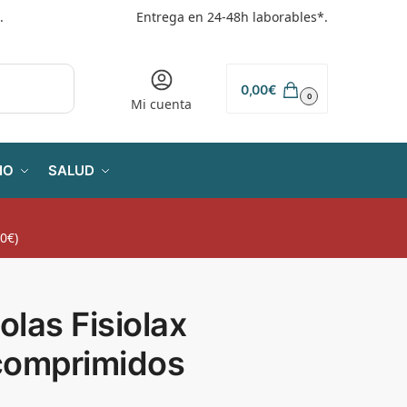
.
Entrega en 24-48h laborables*.
0,00
€
0
Mi cuenta
IO
SALUD
0€)
iolas Fisiolax
comprimidos