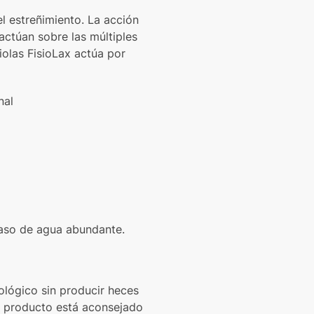
el estreñimiento. La acción
actúan sobre las múltiples
violas FisioLax actúa por
nal
vaso de agua abundante.
iológico sin producir heces
El producto está aconsejado