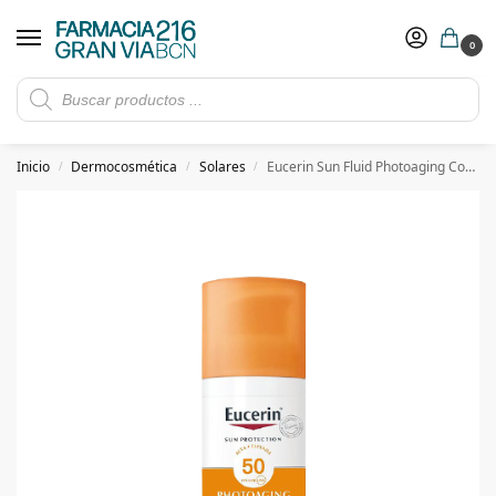
0
Rebajas de verano hasta -30%
Ver ofertas
​ 5€ de descuento con el cupón 5GRANVIA (compras superiores a 150€)
Inicio
Dermocosmética
Solares
Eucerin Sun Fluid Photoaging Control FPS 50
/
/
/