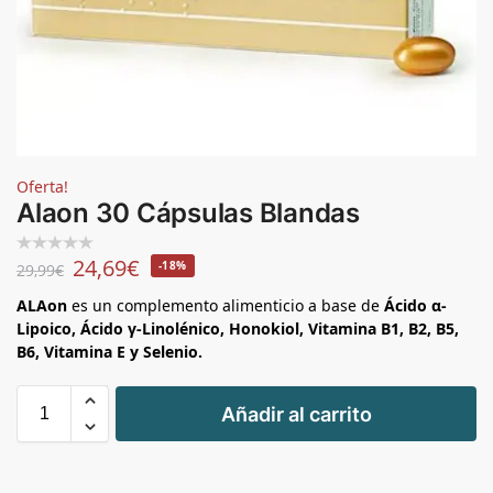
Oferta!
Alaon 30 Cápsulas Blandas
24,69
€
-18%
29,99
€
ALAon
es un complemento alimenticio a base de
Ácido α-
Lipoico, Ácido γ-Linolénico, Honokiol, Vitamina B1, B2, B5,
B6, Vitamina E y Selenio.
+
Añadir al carrito
-