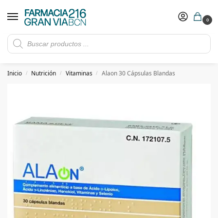
0
Rebajas de verano hasta -30%
Ver ofertas
​ 5€ de descuento con el cupón 5GRANVIA (compras superiores a 150€)
Inicio
Nutrición
Vitaminas
Alaon 30 Cápsulas Blandas
/
/
/