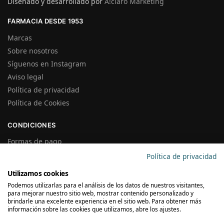
Diseñado y desarrollado por
A!claro Marketing
FARMACIA DESDE 1953
Marcas
Sobre nosotros
Síguenos en Instagram
Aviso legal
Política de privacidad
Política de Cookies
CONDICIONES
Formas de pago
Gastos de Envío
Política de privacidad
Plazos de Entrega
Utilizamos cookies
Precios y Disponibilidad
Podemos utilizarlas para el análisis de los datos de nuestros visitantes,
Garantías y Devoluciones
para mejorar nuestro sitio web, mostrar contenido personalizado y
brindarle una excelente experiencia en el sitio web. Para obtener más
información sobre las cookies que utilizamos, abre los ajustes.
SUSCRÍBETE A LA NEWSLETTER