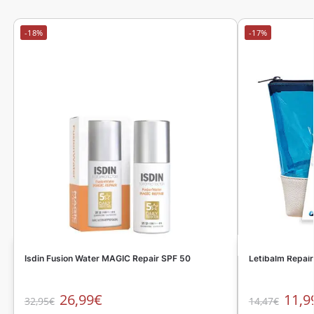
-18%
-17%
Isdin Fusion Water MAGIC Repair SPF 50
Letibalm Repai
26,99
€
11,9
32,95
€
14,47
€