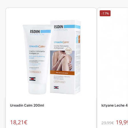
-17%
Ureadin Calm 200ml
Ictyane Leche 
18,21
€
19,9
23,99
€