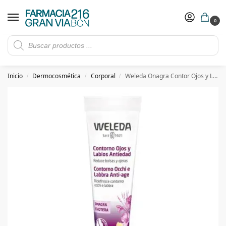
0
Rebajas de verano hasta -30%
Ver ofertas
​ 5€ de descuento con el cupón 5GRANVIA (compras superiores a 150€)
Inicio
Dermocosmética
Corporal
Weleda Onagra Contor Ojos y Labios 10 ml
/
/
/