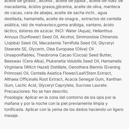
aceite de girasol , alcohol , aceite de jojoba , aceite de nuez de
macadamia, ácidos grasos,glicerina, aceite de oliva, manteca
de cacao, cera de abejas, aceite de sacha inchi , agua
destilada, hamamelis, aceite de onagra , extractos de centella
asiática, raíz de malvavisco,goma arábiga, xantano, ácido
láctico, ésteres de azúcar. INCI: Water (Aqua), Helianthus
Annuus (Sunflower) Seed Oil, Alcohol, Simmondsia Chinensis
(Jojoba) Seed Oil, Macadamia Ternifolia Seed Oil, Glyceryl
Stearate SE, Glycerin, Olea Europaea (Olive) Oil
Unsaponifiables, Theobroma Cacao (Cocoa) Seed Butter,
Beeswax (Cera Alba), Plukenetia Volubilis Seed Oil, Hamamelis
Virginiana (Witch Hazel) Distillate, Oenothera Biennis (Evening
Primrose) Oil, Centella Asiatica Flower/Leaf/Stem Extract,
Althaea Officinalis Root Extract, Acacia Senegal Gum, Xanthan
Gum, Lactic Acid, Glyceryl Caprylate, Sucrose Laurate.
Precauciones: No se han descrito.
Posología: Aplicar en la zona del contorno de los ojos por la
mañana y por la noche con la piel previamente limpia y
tonificada. Aplicar con la yema de los dedos haciendo un ligero
masaje.