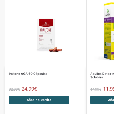
Iraltone AGA 60 Cápsulas
Aquilea Detox+
Solubles
24,99
€
11,9
32,99
€
14,99
€
Añadir al carrito
Añad