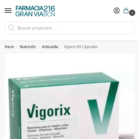
0
Rebajas de verano hasta -30%
Ver ofertas
​ 5€ de descuento con el cupón 5GRANVIA (compras superiores a 150€)
Inicio
Nutrición
Anticaída
Vigorix 90 Cápsulas
/
/
/