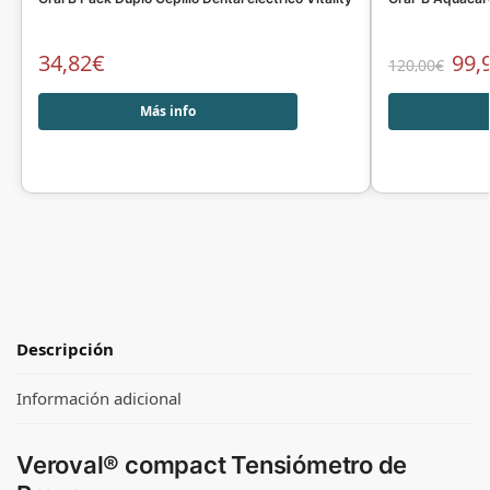
34,82
€
99,
120,00
€
Más info
Descripción
Información adicional
Veroval® compact Tensiómetro de