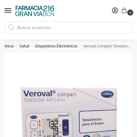
0
Rebajas de verano hasta -30%
Ver ofertas
​ 5€ de descuento con el cupón 5GRANVIA (compras superiores a 150€)
Inicio
Salud
Dispositivos Electrónicos
Veroval Compact Tensiometro de Brazo
/
/
/