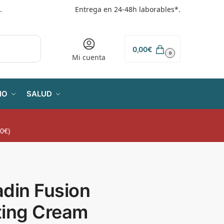
.
Entrega en 24-48h laborables*.
0,00
€
0
Mi cuenta
IO
SALUD
0€)
adin Fusion
ting Cream