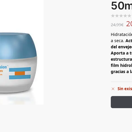
50m
2
24,99
€
Hidratació
a seca.
Act
del enveje
Aporta a t
estructura
film hidro
gracias a 
Sin exi