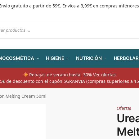
Envío gratuito a partir de 59€. Envíos a 3,99€ en compras inferiores
MOCOSMÉTICA
HIGIENE
NUTRICIÓN
HERBOLAR
Rebajas de verano hasta -30%
Ver ofertas
​ 5€ de descuento con el cupón 5GRANVIA (compras superiores a 15
ion Melting Cream 50ml
Oferta!
Ure
Mel