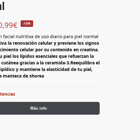
l
0,99
€
-16%
n facial nutritiva de uso diario para piel normal
iva la renovación celular y previene los signos
cimiento celular por su contenido en creatina.
u piel los lípidos esenciales que refuerzan la
 cutánea gracias a la ceramida-3.Reequilibra el
lipídico y mantiene la elasticidad de tu piel,
la manteca de shorea
stencias
Más info