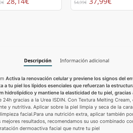
28,14
€
37,99
€
9
€
54,99
€
Descripción
Información adicional
eam
Activa la renovación celular y previene los signos del en
 a tu piel los lípidos esenciales que refuerzan la estructur
m hidrolipídico y mantiene la elasticidad de tu piel, gracias
e 24h gracias a la Urea ISDIN. Con Textura Melting Cream, 
te y nutritiva. Aplicar sobre la piel limpia y seca de la cara
limpieza facial.Para una nutrición extra, aplicar también p
s mejores resultados, recomendamos su uso combinado con
dratación dermoactiva facial que nutre tu piel