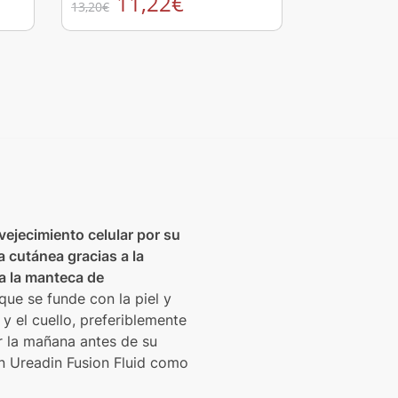
11,22
€
13,20
€
vejecimiento celular por su
a cutánea gracias a la
 a la manteca de
que se funde con la piel y
 y el cuello, preferiblemente
or la mañana antes de su
 Ureadin Fusion Fluid como