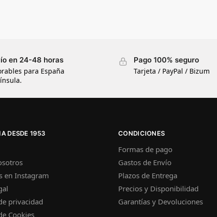
ío en 24-48 horas
Pago 100% seguro
orables para España
Tarjeta / PayPal / Bizum
ínsula.
A DESDE 1953
CONDICIONES
Formas de pago
osotros
Gastos de Envío
s en Instagram
Plazos de Entrega
gal
Precios y Disponibilidad
 de privacidad
Garantías y Devoluciones
 de Cookies