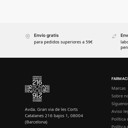
Envío gratis
Env
para pedidos superiores a 59€
lab
pen
FARMACI
Marcas
Sobre n
Sígueno
Avda. Gran via de les Corts
Aviso le
Catalanes 216 bajos 1, 08004
Política
(Barcelona)
Política