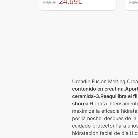
24,69
€
39,99
€
30,9
Ureadin Fusion Melting Cr
contenido en creatina.Aporta
ceramida-3.Reequilibra el fil
shorea
.Hidrata intensament
maximiza la eficacia hidratan
por la noche, después de la 
cuidado protector.Para uno
hidratación facial de día.Hi