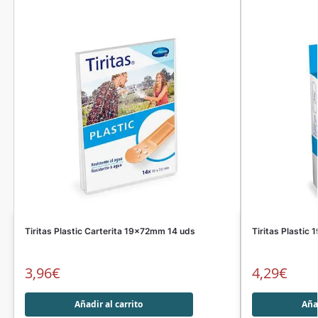
Tiritas Plastic Carterita 19x72mm 14 uds
Tiritas Plastic
3,96
€
4,29
€
Añadir al carrito
Añad