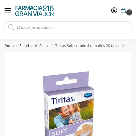
0
Rebajas de verano hasta -30%
Ver ofertas
​ 5€ de descuento con el cupón 5GRANVIA (compras superiores a 150€)
Inicio
Salud
Apósitos
Tiritas Soft surtido 4 tamaños 20 unidades
/
/
/