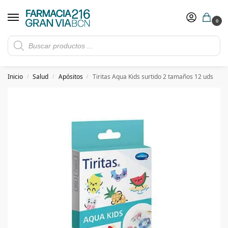
0
Rebajas de verano hasta -30%
Ver ofertas
​ 5€ de descuento con el cupón 5GRANVIA (compras superiores a 150€)
Inicio
Salud
Apósitos
Tiritas Aqua Kids surtido 2 tamaños 12 uds
/
/
/