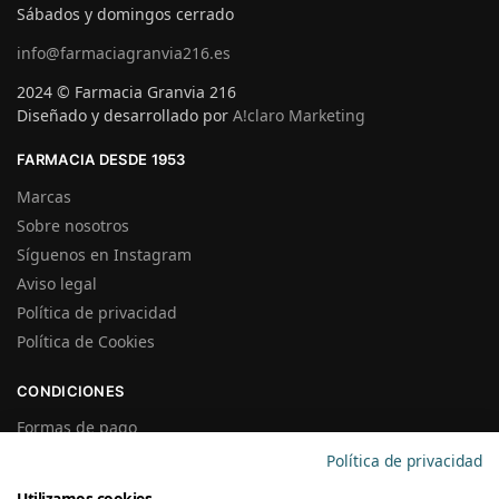
Sábados y domingos cerrado
info@farmaciagranvia216.es
2024 © Farmacia Granvia 216
Diseñado y desarrollado por
A!claro Marketing
FARMACIA DESDE 1953
Marcas
Sobre nosotros
Síguenos en Instagram
Aviso legal
Política de privacidad
Política de Cookies
CONDICIONES
Formas de pago
Gastos de Envío
Política de privacidad
Plazos de Entrega
Utilizamos cookies