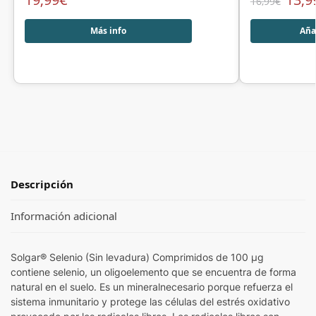
16,99
€
Más info
Añad
Descripción
Información adicional
Solgar® Selenio (Sin levadura) Comprimidos de 100 µg
contiene selenio, un oligoelemento que se encuentra de forma
natural en el suelo. Es un mineralnecesario porque refuerza el
sistema inmunitario y protege las células del estrés oxidativo