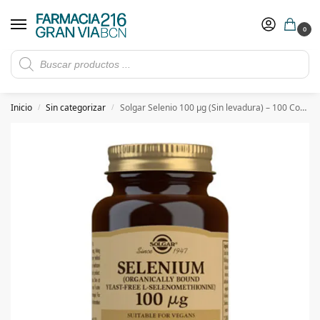
0
Rebajas de verano hasta -30%
Ver ofertas
​ 5€ de descuento con el cupón 5GRANVIA (compras superiores a 150€)
Inicio
Sin categorizar
Solgar Selenio 100 µg (Sin levadura) – 100 Comprimidos
/
/