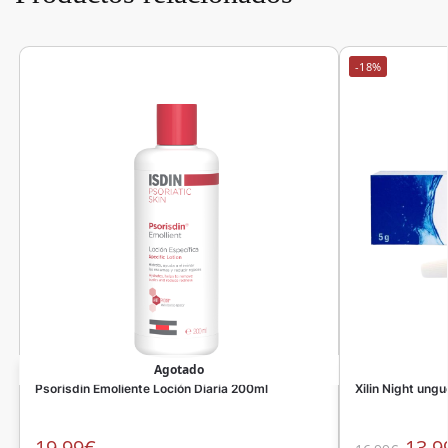
-18%
Agotado
Psorisdin Emoliente Loción Diaria 200ml
Xilin Night ungu
19,99
€
13,9