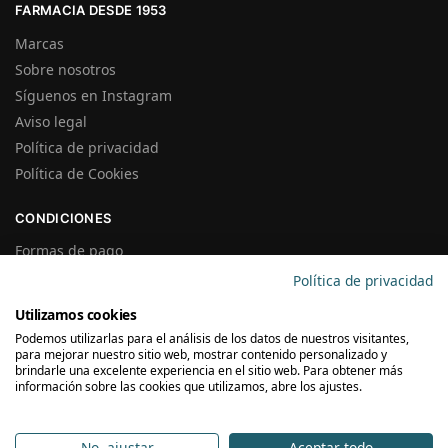
FARMACIA DESDE 1953
Marcas
Sobre nosotros
Síguenos en Instagram
Aviso legal
Política de privacidad
Política de Cookies
CONDICIONES
Formas de pago
Gastos de Envío
Política de privacidad
Plazos de Entrega
Utilizamos cookies
Precios y Disponibilidad
Podemos utilizarlas para el análisis de los datos de nuestros visitantes,
Garantías y Devoluciones
para mejorar nuestro sitio web, mostrar contenido personalizado y
brindarle una excelente experiencia en el sitio web. Para obtener más
información sobre las cookies que utilizamos, abre los ajustes.
SUSCRÍBETE A LA NEWSLETTER
No, ajustar
Aceptar todo