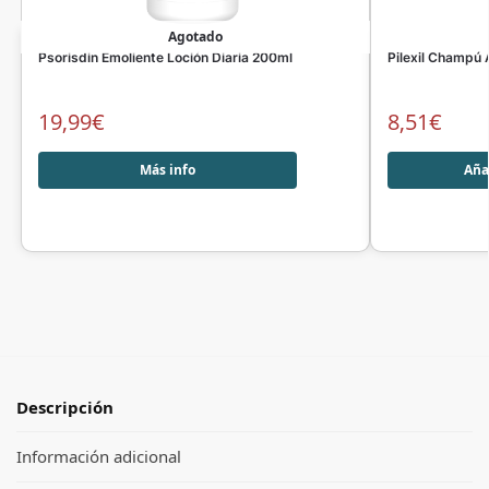
Agotado
Psorisdin Emoliente Loción Diaria 200ml
Pilexil Champú 
19,99
€
8,51
€
Más info
Añad
Descripción
Información adicional