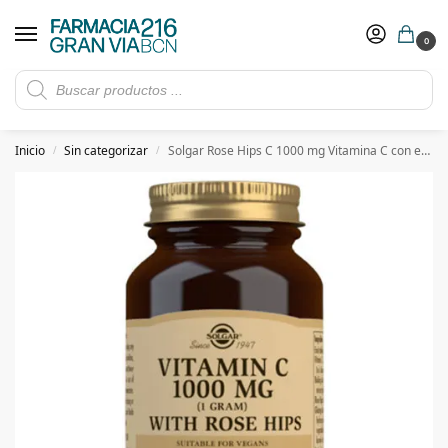
0
Rebajas de verano hasta -30%
Ver ofertas
​ 5€ de descuento con el cupón 5GRANVIA (compras superiores a 150€)
Inicio
Sin categorizar
Solgar Rose Hips C 1000 mg Vitamina C con escaramujo – 250 Comprimidos
/
/