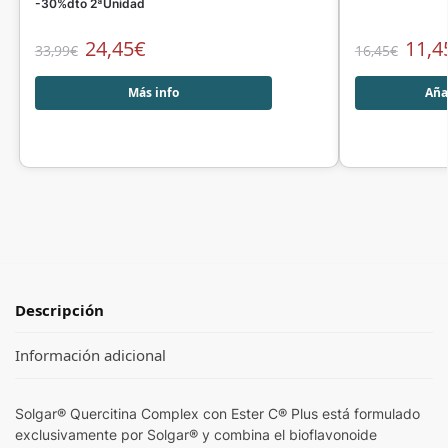
-30%dto 2ªUnidad
24,45
€
11,4
33,99
€
16,45
€
Más info
Añad
Descripción
Información adicional
Solgar® Quercitina Complex con Ester C® Plus está formulado
exclusivamente por Solgar® y combina el bioflavonoide