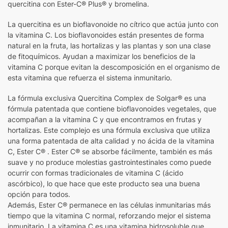
quercitina con Ester-C® Plus® y bromelina.
La quercitina es un bioflavonoide no cítrico que actúa junto con
la vitamina C. Los bioflavonoides están presentes de forma
natural en la fruta, las hortalizas y las plantas y son una clase
de fitoquímicos. Ayudan a maximizar los beneficios de la
vitamina C porque evitan la descomposición en el organismo de
esta vitamina que refuerza el sistema inmunitario.
La fórmula exclusiva Quercitina Complex de Solgar® es una
fórmula patentada que contiene bioflavonoides vegetales, que
acompañan a la vitamina C y que encontramos en frutas y
hortalizas. Este complejo es una fórmula exclusiva que utiliza
una forma patentada de alta calidad y no ácida de la vitamina
C, Ester C® . Ester C® se absorbe fácilmente, también es más
suave y no produce molestias gastrointestinales como puede
ocurrir con formas tradicionales de vitamina C (ácido
ascórbico), lo que hace que este producto sea una buena
opción para todos.
Además, Ester C® permanece en las células inmunitarias más
tiempo que la vitamina C normal, reforzando mejor el sistema
inmunitario. La vitamina C es una vitamina hidrosoluble que