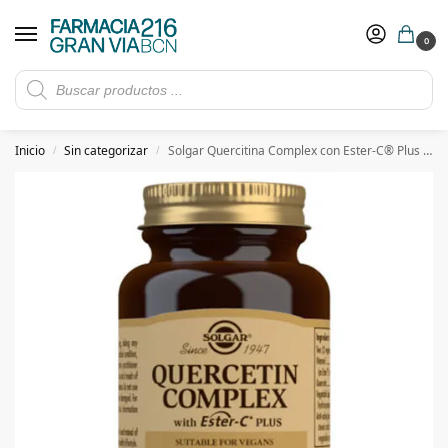
0
Rebajas de verano hasta -30%
Ver ofertas
​ 5€ de descuento con el cupón 5GRANVIA (compras superiores a 150€)
Inicio
Sin categorizar
Solgar Quercitina Complex con Ester-C® Plus – 50 Cápsulas vegetales
/
/