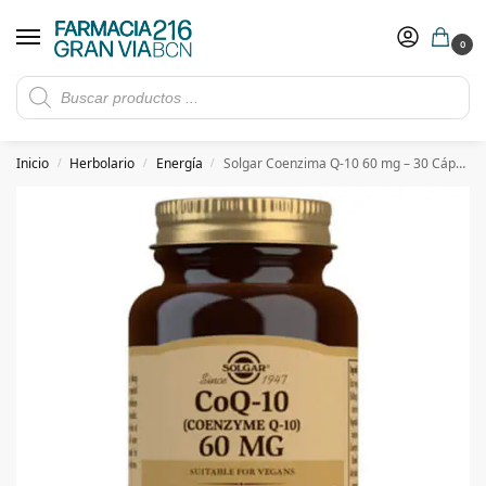
0
Rebajas de verano hasta -30%
Ver ofertas
​ 5€ de descuento con el cupón 5GRANVIA (compras superiores a 150€)
Inicio
Herbolario
Energía
Solgar Coenzima Q-10 60 mg – 30 Cápsulas blandas
/
/
/