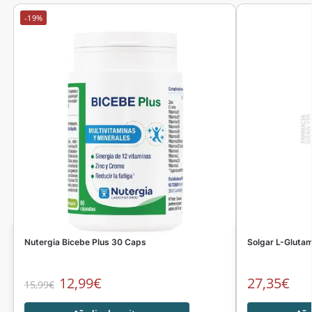
-19%
Nutergia Bicebe Plus 30 Caps
Solgar L-Gluta
12,99
€
27,35
€
15,99
€