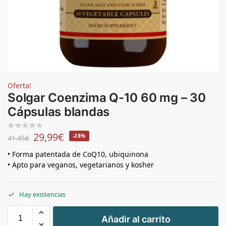
Oferta!
Solgar Coenzima Q-10 60 mg – 30
Cápsulas blandas
29,99
€
-28%
41,45
€
• Forma patentada de CoQ10, ubiquinona
• Apto para veganos, vegetarianos y kosher
Hay existencias
+
Añadir al carrito
-