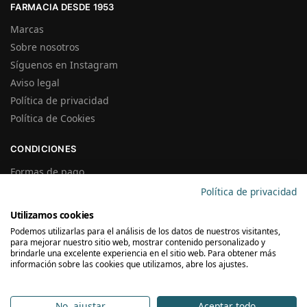
FARMACIA DESDE 1953
Marcas
Sobre nosotros
Síguenos en Instagram
Aviso legal
Política de privacidad
Política de Cookies
CONDICIONES
Formas de pago
Gastos de Envío
Política de privacidad
Plazos de Entrega
Utilizamos cookies
Precios y Disponibilidad
Podemos utilizarlas para el análisis de los datos de nuestros visitantes,
Garantías y Devoluciones
para mejorar nuestro sitio web, mostrar contenido personalizado y
brindarle una excelente experiencia en el sitio web. Para obtener más
información sobre las cookies que utilizamos, abre los ajustes.
SUSCRÍBETE A LA NEWSLETTER
No, ajustar
Aceptar todo