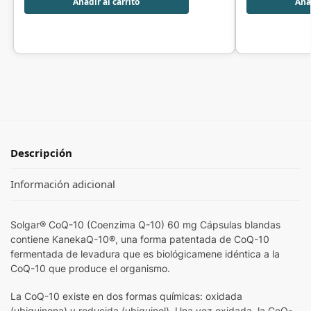
Añadir al carrito
Añad
Descripción
Información adicional
Solgar® CoQ-10 (Coenzima Q-10) 60 mg Cápsulas blandas
contiene KanekaQ-10®, una forma patentada de CoQ-10
fermentada de levadura que es biológicamene idéntica a la
CoQ-10 que produce el organismo.
La CoQ-10 existe en dos formas químicas: oxidada
(ubiquinona) y reducida (ubiquinol). Una vez oxidada, la CoQ-