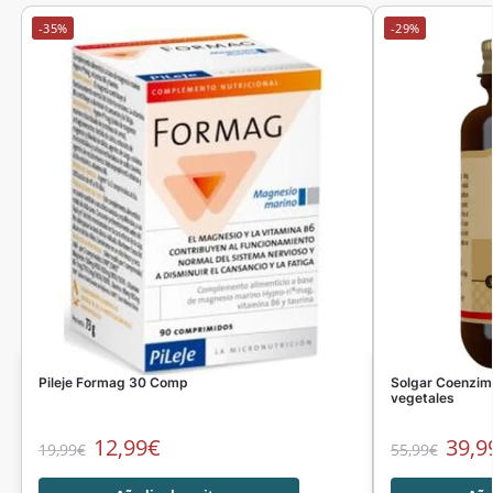
-35%
-29%
Pileje Formag 30 Comp
Solgar Coenzim
vegetales
12,99
€
39,9
19,99
€
55,99
€