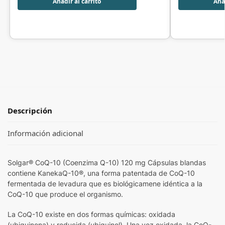
Añadir al carrito
Añad
Descripción
Información adicional
Solgar® CoQ-10 (Coenzima Q-10) 120 mg Cápsulas blandas
contiene KanekaQ-10®, una forma patentada de CoQ-10
fermentada de levadura que es biológicamene idéntica a la
CoQ-10 que produce el organismo.
La CoQ-10 existe en dos formas químicas: oxidada
(ubiquinona) y reducida (ubiquinol). Una vez oxidada, la CoQ-