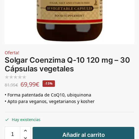
Oferta!
Solgar Coenzima Q-10 120 mg – 30
Cápsulas vegetales
69,99
€
-15%
81,95
€
• Forma patentada de CoQ10, ubiquinona
• Apto para veganos, vegetarianos y kosher
Hay existencias
+
Añadir al carrito
-