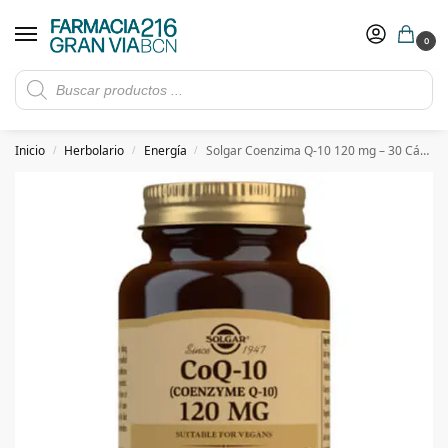
0
Rebajas de verano hasta -30%
Ver ofertas
​ 5€ de descuento con el cupón 5GRANVIA (compras superiores a 150€)
Inicio
Herbolario
Energía
Solgar Coenzima Q-10 120 mg – 30 Cápsulas vegetales
/
/
/