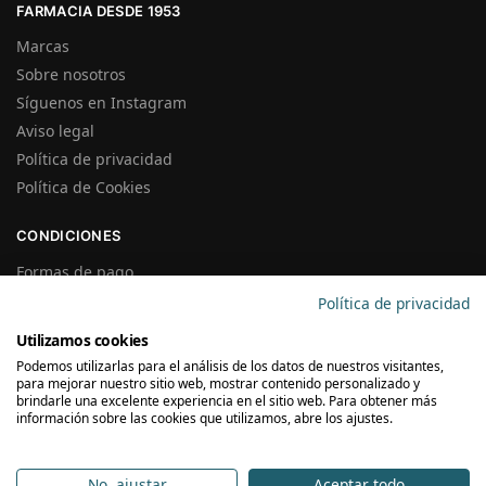
FARMACIA DESDE 1953
Marcas
Sobre nosotros
Síguenos en Instagram
Aviso legal
Política de privacidad
Política de Cookies
CONDICIONES
Formas de pago
Gastos de Envío
Política de privacidad
Plazos de Entrega
Utilizamos cookies
Precios y Disponibilidad
Podemos utilizarlas para el análisis de los datos de nuestros visitantes,
Garantías y Devoluciones
para mejorar nuestro sitio web, mostrar contenido personalizado y
brindarle una excelente experiencia en el sitio web. Para obtener más
información sobre las cookies que utilizamos, abre los ajustes.
SUSCRÍBETE A LA NEWSLETTER
No, ajustar
Aceptar todo