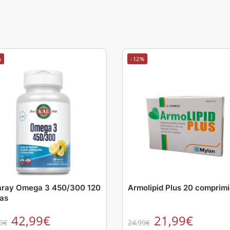
%
-12%
aray Omega 3 450/300 120
Armolipid Plus 20 comprim
las
42,99
€
21,99
€
9
€
24,99
€