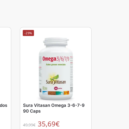
-29%
idos
Sura Vitasan Omega 3-6-7-9
90 Caps
35,69
€
49,99
€