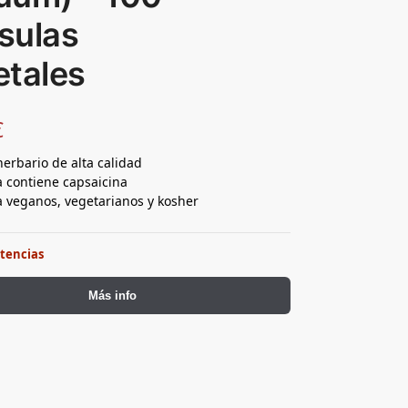
sulas
etales
€
herbario de alta calidad
a contiene capsaicina
a veganos, vegetarianos y kosher
stencias
Más info