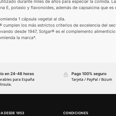
utilizado durante miles de años para especiar la comida. La
ina E, potasio y flavonoides, además de capsaicina que es 
mienda 1 cápsula vegetal al día.
 cumplen los más estrictos criterios de excelencia del sect
nnovando desde 1947, Solgar® es el complemento alimentici
omienda la marca*.
ío en 24-48 horas
Pago 100% seguro
orables para España
Tarjeta / PayPal / Bizum
ínsula.
A DESDE 1953
CONDICIONES