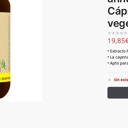
Cáp
veg
19,85
• Extracto 
• La cayen
• Apto par
Sin exi