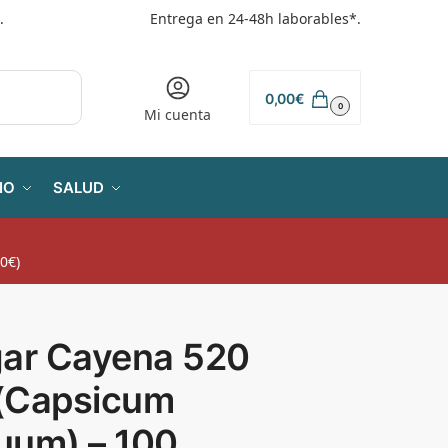
.
Entrega en 24-48h laborables*.
0,00
€
0
Mi cuenta
IO
SALUD
0€)
gar Cayena 520
(Capsicum
uum) – 100