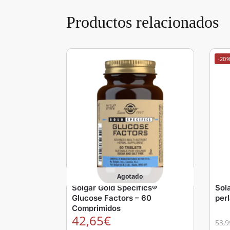
Productos relacionados
-20
Agotado
Solgar Gold Specifics®
Sol
Glucose Factors – 60
per
Comprimidos
42,65
€
53,9