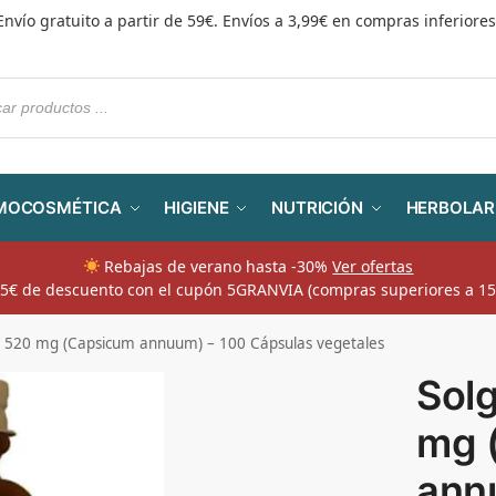
Envío gratuito a partir de 59€. Envíos a 3,99€ en compras inferiores
MOCOSMÉTICA
HIGIENE
NUTRICIÓN
HERBOLAR
Rebajas de verano hasta -30%
Ver ofertas
​ 5€ de descuento con el cupón 5GRANVIA (compras superiores a 15
 520 mg (Capsicum annuum) – 100 Cápsulas vegetales
Sol
mg 
ann