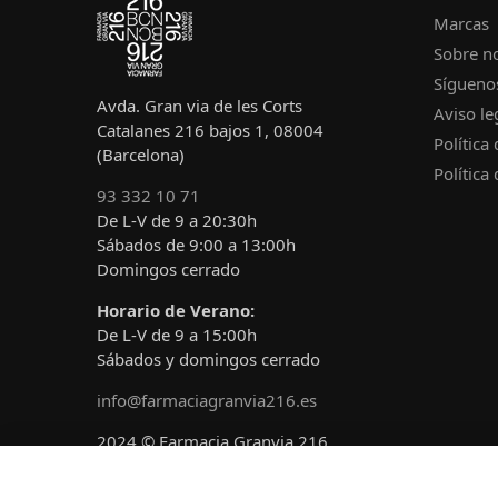
Marcas
Sobre n
Sígueno
Avda. Gran via de les Corts
Aviso le
Catalanes 216 bajos 1, 08004
Política
(Barcelona)
Política
93 332 10 71
De L-V de 9 a 20:30h
Sábados de 9:00 a 13:00h
Domingos cerrado
Horario de Verano:
De L-V de 9 a 15:00h
Sábados y domingos cerrado
info@farmaciagranvia216.es
2024 © Farmacia Granvia 216
Diseñado y desarrollado por
A!claro
Marketing