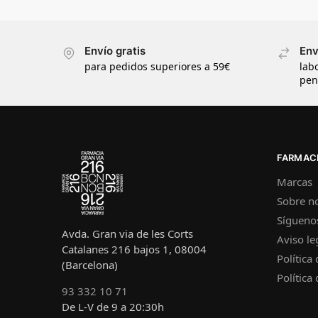
Envío gratis
Env
para pedidos superiores a 59€
lab
pen
FARMACI
Marcas
Sobre n
Sígueno
Avda. Gran via de les Corts
Aviso le
Catalanes 216 bajos 1, 08004
Política
(Barcelona)
Política
93 332 10 71
De L-V de 9 a 20:30h