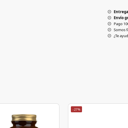
Entrega
Envío gr
Pago 10
Somos f
¿Te ay
-27%