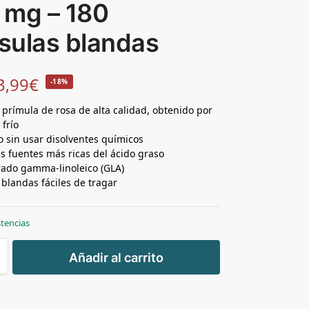
 mg – 180
sulas blandas
3,99
€
-18%
e prímula de rosa de alta calidad, obtenido por
 frío
o sin usar disolventes químicos
as fuentes más ricas del ácido graso
rado gamma-linoleico (GLA)
 blandas fáciles de tragar
stencias
+
Añadir al carrito
-