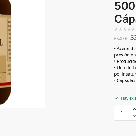
500
Cáp
5
65,85
€
• Aceite d
presión en
• Producid
• Una de l
poliinsatu
• Cápsulas
Hay exi