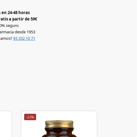
 en 24-48 horas
atis a partir de 59€
0% seguro
armacia desde 1953
udamos?
93 332 10 71
-22%