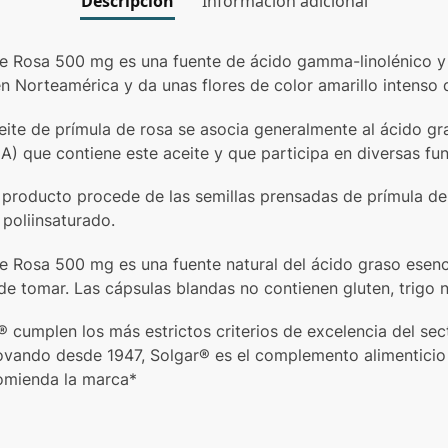
Descripción
Información adicional
e Rosa 500 mg es una fuente de ácido gamma-linolénico y 
n Norteamérica y da unas flores de color amarillo intenso 
ceite de prímula de rosa se asocia generalmente al ácido g
) que contiene este aceite y que participa en diversas fun
e producto procede de las semillas prensadas de prímula de
poliinsaturado.
e Rosa 500 mg es una fuente natural del ácido graso esenc
de tomar. Las cápsulas blandas no contienen gluten, trigo n
 cumplen los más estrictos criterios de excelencia del sect
nnovando desde 1947, Solgar® es el complemento alimentici
comienda la marca*