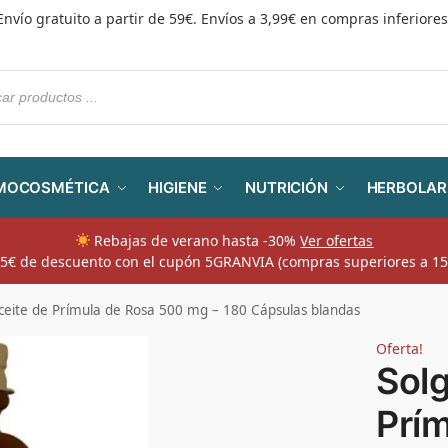
Envío gratuito a partir de 59€. Envíos a 3,99€ en compras inferiores
MOCOSMÉTICA
HIGIENE
NUTRICIÓN
HERBOLAR
Rebajas de verano hasta -30%
Ver ofertas
​ 5€ de descuento con el cupón 5GRANVIA (compras superiores a 15
ceite de Prímula de Rosa 500 mg – 180 Cápsulas blandas
Oferta!
Solg
Prí