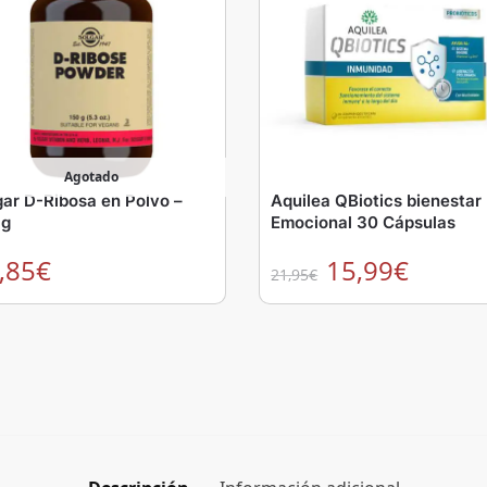
Agotado
gar D-Ribosa en Polvo –
Aquilea QBiotics bienestar
 g
Emocional 30 Cápsulas
,85
€
15,99
€
21,95
€