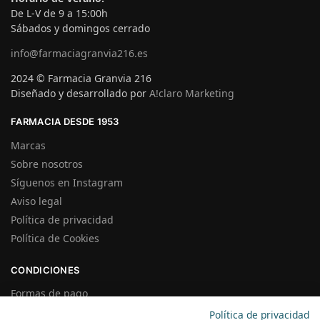
De L-V de 9 a 15:00h
Sábados y domingos cerrado
info@farmaciagranvia216.es
2024 © Farmacia Granvia 216
Diseñado y desarrollado por
A!claro Marketing
FARMACIA DESDE 1953
Marcas
Sobre nosotros
Síguenos en Instagram
Aviso legal
Política de privacidad
Política de Cookies
CONDICIONES
Formas de pago
Gastos de Envío
Política de privacidad