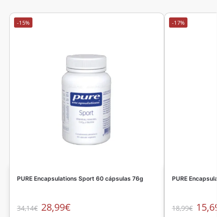
-15%
-17%
PURE Encapsulations Sport 60 cápsulas 76g
PURE Encapsula
28,99
€
15,6
34,14
€
18,99
€