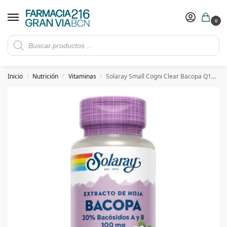
0
Rebajas de verano hasta -30%
Ver ofertas
​ 5€ de descuento con el cupón 5GRANVIA (compras superiores a 150€)
Inicio
Nutrición
Vitaminas
Solaray Small Cogni Clear Bacopa Q10 30 Vegcaps
/
/
/