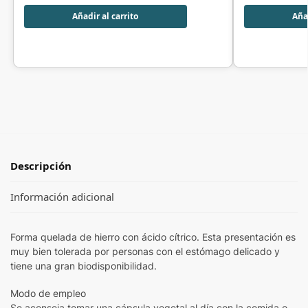
Añadir al carrito
Añad
Descripción
Información adicional
Forma quelada de hierro con ácido cítrico. Esta presentación es
muy bien tolerada por personas con el estómago delicado y
tiene una gran biodisponibilidad.
Modo de empleo
Se aconseja tomar una cápsula vegetal al día con la comida o