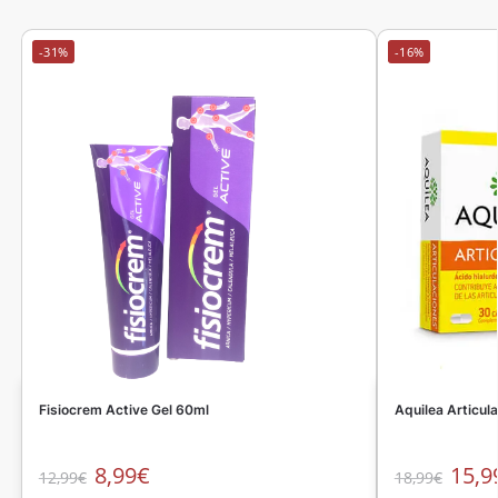
-31%
-16%
Fisiocrem Active Gel 60ml
Aquilea Articul
8,99
€
15,9
12,99
€
18,99
€