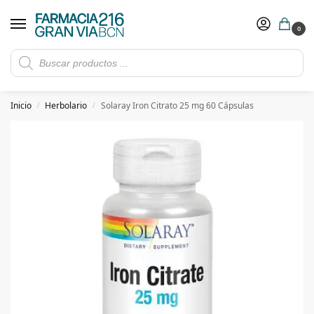
0
Rebajas de verano hasta -30%
Ver ofertas
​ 5€ de descuento con el cupón 5GRANVIA (compras superiores a 150€)
Inicio
Herbolario
Solaray Iron Citrato 25 mg 60 Cápsulas
/
/