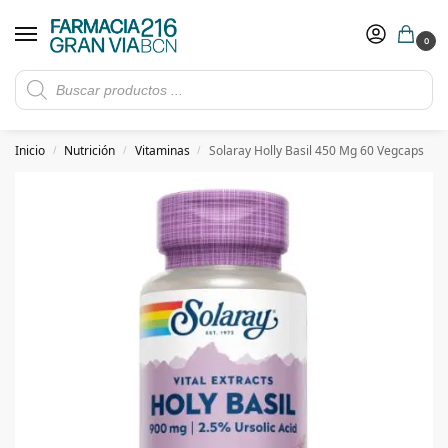
0
Rebajas de verano hasta -30%
Ver ofertas
​ 5€ de descuento con el cupón 5GRANVIA (compras superiores a 150€)
Inicio
Nutrición
Vitaminas
Solaray Holly Basil 450 Mg 60 Vegcaps
/
/
/