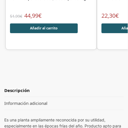
44,99
€
22,30
€
51,99
€
Añadir al carrito
Añad
Descripción
Información adicional
Es una planta ampliamente reconocida por su utilidad,
especialmente en las épocas frías del año. Producto apto para