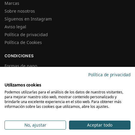
Marcas
Sobre nosotros
Síguenos en Instagram
Aviso legal
Política de privacidad
Política de Cookies
CONDICIONES
Formas de pago
Gastos de Envío
Política de privacidad
Plazos de Entrega
Utilizamos cookies
Precios y Disponibilidad
Podemos utilizarlas para el análisis de los datos de nuestros visitantes,
Garantías y Devoluciones
para mejorar nuestro sitio web, mostrar contenido personalizado y
brindarle una excelente experiencia en el sitio web. Para obtener más
información sobre las cookies que utilizamos, abre los ajustes.
SUSCRÍBETE A LA NEWSLETTER
No, ajustar
Aceptar todo