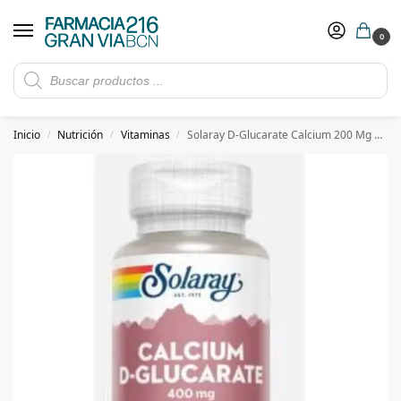
0
Rebajas de verano hasta -30%
Ver ofertas
​ 5€ de descuento con el cupón 5GRANVIA (compras superiores a 150€)
Inicio
Nutrición
Vitaminas
Solaray D-Glucarate Calcium 200 Mg 60 Caps
/
/
/