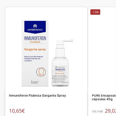
-15%
Inmunoferon Flulenza Garganta Spray
PURE Encapsula
cápsulas 45g
10,65
€
29,0
34,14
€