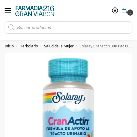
0
Rebajas de verano hasta -30%
Ver ofertas
​ 5€ de descuento con el cupón 5GRANVIA (compras superiores a 150€)
Inicio
Herbolario
Salud de la Mujer
Solaray Cranactin 300 Pac 60 Capsulas
/
/
/