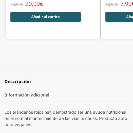
20,99
€
7,99
23,99
€
10,99
€
Añadir al carrito
Añad
Descripción
Información adicional
Los arándanos rojos han demostrado ser una ayuda nutricional
en el normal mantenimiento de las vías urinarias. Producto apto
para veganos.