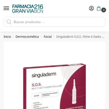
0
Rebajas de verano hasta -30%
Ver ofertas
​ 5€ de descuento con el cupón 5GRANVIA (compras superiores a 150€)
Inicio
Dermocosmética
Facial
Singuladerm S.O.S. Shine 4 Viales De 10,5Ml5Ml
/
/
/