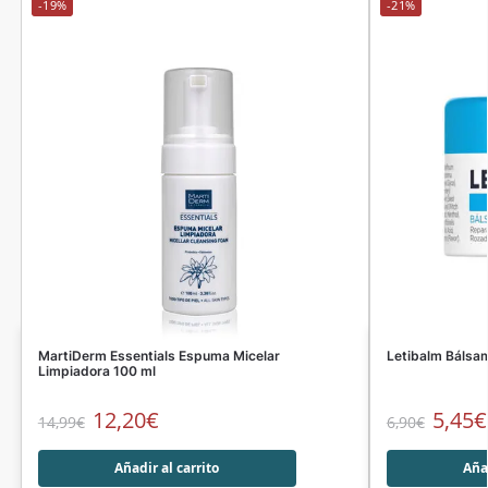
-19%
-21%
MartiDerm Essentials Espuma Micelar
Letibalm Bálsa
Limpiadora 100 ml
12,20
€
5,45
€
14,99
€
6,90
€
Añadir al carrito
Añad