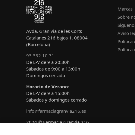
Marcas
Sobre n
Sígueno
Avda. Gran via de les Corts
Aviso le
Catalanes 216 bajos 1, 08004
Política
(Barcelona)
Política
93 332 10 71
De L-V de 9 a 20:30h
Sábados de 9:00 a 13:00h
Domingos cerrado
Horario de Verano:
De L-V de 9 a 15:00h
Sábados y domingos cerrado
info@farmaciagranvia216.es
2024 © Farmacia Granvia 216
Diseñado y desarrollado por
A!claro