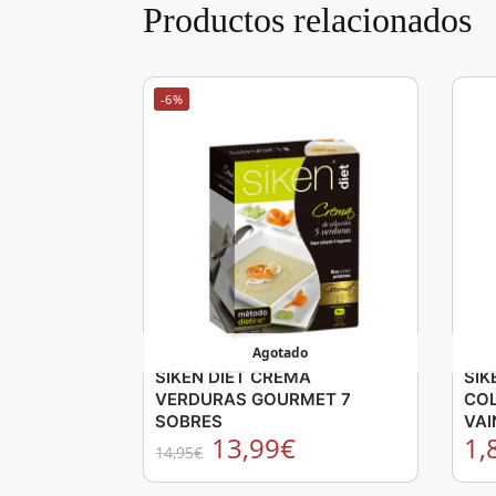
Productos relacionados
-6%
Agotado
SIKEN DIET CREMA
SIK
VERDURAS GOURMET 7
COL
SOBRES
VAI
13,99
€
1,
14,95
€