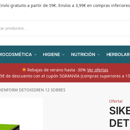
Envío gratuito a partir de 59€. Envíos a 3,99€ en compras inferiores
MOCOSMÉTICA
HIGIENE
NUTRICIÓN
HERBOLAR
Rebajas de verano hasta -30%
Ver ofertas
​ 5€ de descuento con el cupón 5GRANVIA (compras superiores a 15
IKENFORM DETOXIDREN 12 SOBRES
Oferta!
SIK
DET