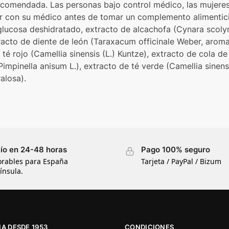
 recomendada. Las personas bajo control médico, las mujer
ar con su médico antes de tomar un complemento alimentici
 glucosa deshidratado, extracto de alcachofa (Cynara scolym
tracto de diente de león (Taraxacum officinale Weber, aroma
 té rojo (Camellia sinensis (L.) Kuntze), extracto de cola 
(Pimpinella anisum L.), extracto de té verde (Camellia sinens
alosa).
ío en 24-48 horas
Pago 100% seguro
orables para España
Tarjeta / PayPal / Bizum
ínsula.
A DESDE 1953
CONDICIONES