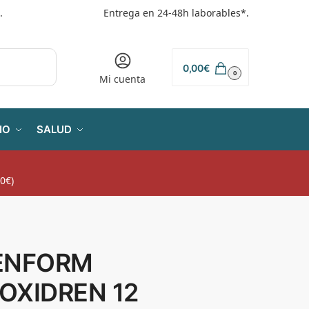
.
Entrega en 24-48h laborables*.
0,00
€
0
Mi cuenta
IO
SALUD
0€)
ENFORM
OXIDREN 12