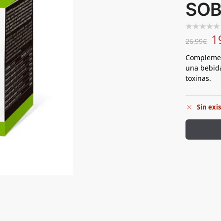
SOB
1
26,99
€
Complement
una bebida
toxinas.
Sin exi