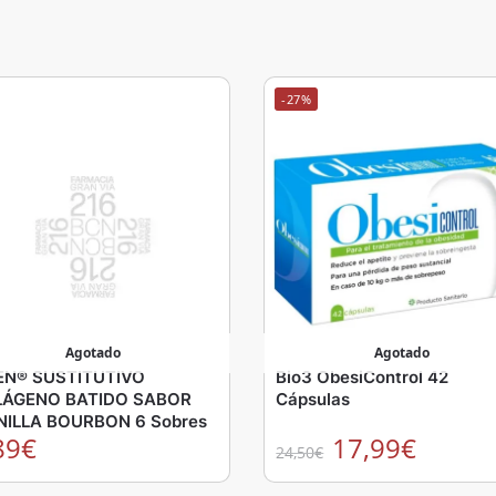
-27%
Agotado
Agotado
EN® SUSTITUTIVO
Bio3 ObesiControl 42
ÁGENO BATIDO SABOR
Cápsulas
NILLA BOURBON 6 Sobres
89
€
17,99
€
24,50
€