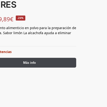
RES
9,89
€
-26%
o alimenticio en polvo para la preparación de
. Sabor limón La alcachofa ayuda a eliminar
stencias
Más info