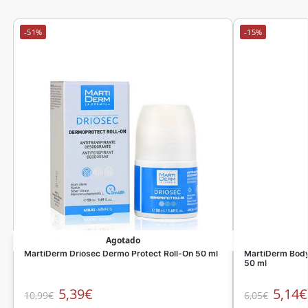
-51%
-15%
Agotado
MartiDerm Driosec Dermo Protect Roll-On 50 ml
MartiDerm Body
50 ml
5,39
€
5,14
€
10,99
€
6,05
€