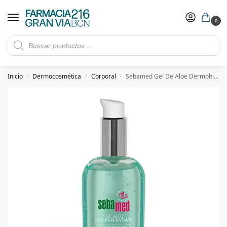
0
Rebajas de verano hasta -30%
Ver ofertas
​ 5€ de descuento con el cupón 5GRANVIA (compras superiores a 150€)
Inicio
Dermocosmética
Corporal
Sebamed Gel De Aloe Dermohidratante 200ml
/
/
/