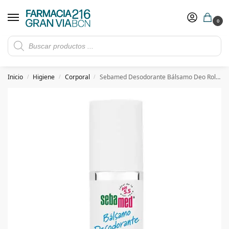
0
Rebajas de verano hasta -30%
Ver ofertas
​ 5€ de descuento con el cupón 5GRANVIA (compras superiores a 150€)
Inicio
Higiene
Corporal
Sebamed Desodorante Bálsamo Deo Roll-On
/
/
/