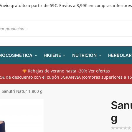
Envío gratuito a partir de 59€. Envíos a 3,99€ en compras inferiores
MOCOSMÉTICA
HIGIENE
NUTRICIÓN
HERBOLAR
Rebajas de verano hasta -30%
Ver ofertas
​ 5€ de descuento con el cupón 5GRANVIA (compras superiores a 15
Sanutri Natur 1 800 g
Sanu
g