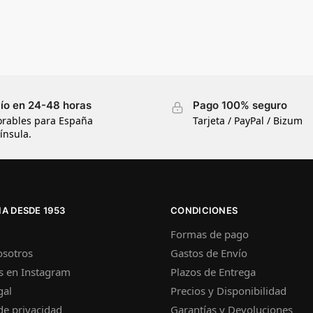
ío en 24-48 horas
Pago 100% seguro
orables para España
Tarjeta / PayPal / Bizum
ínsula.
A DESDE 1953
CONDICIONES
Formas de pago
osotros
Gastos de Envío
s en Instagram
Plazos de Entrega
gal
Precios y Disponibilidad
 de privacidad
Garantías y Devoluciones