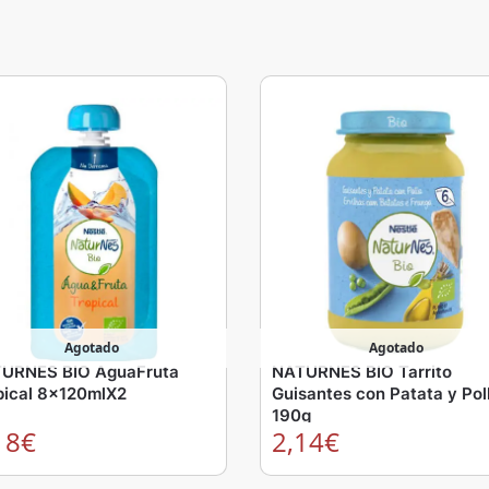
Agotado
Agotado
URNES BIO AguaFruta
NATURNES BIO Tarrito
pical 8x120mlX2
Guisantes con Patata y Pol
190g
18
€
2,14
€