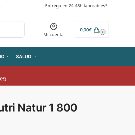
.
Entrega en 24-48h laborables*.
0,00
€
0
Mi cuenta
IO
SALUD
0€)
tri Natur 1 800