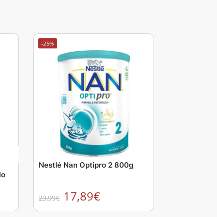
-25%
Nestlé Nan Optipro 2 800g
lo
17,89
€
23,99
€