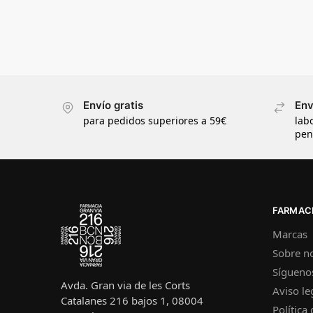
Envío gratis
Env
para pedidos superiores a 59€
lab
pen
FARMACI
Marcas
Sobre n
Sígueno
Avda. Gran via de les Corts
Aviso le
Catalanes 216 bajos 1, 08004
Política