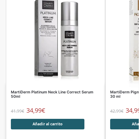
MartiDerm Platinum Neck Line Correct Serum
MartiDerm Pigm
50ml
30 ml
34,99
€
34,9
41,99
€
42,99
€
Añadir al carrito
Añad