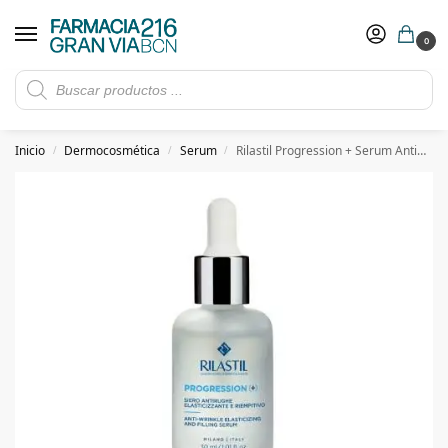
0
Rebajas de verano hasta -30%
Ver ofertas
​ 5€ de descuento con el cupón 5GRANVIA (compras superiores a 150€)
Inicio
Dermocosmética
Serum
Rilastil Progression + Serum Antiarrugas 30 ml
/
/
/