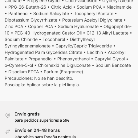
Cocoate • Propylene Glycol • Coco-Glucoside • Glyceryl Oleate
• PPG-26-Buteth-26 • Citric Acid • Sodium PCA • Niacinamide
• Panthenol • Sodium Salicylate • Tocopheryl Acetate •
Dipotassium Glycyrrhizate • Potassium Azeloyl Diglycinate •
Zinc PCA • Copper PCA • Sodium Hyaluronate • Oligopeptide-
10 • PEG-40 Hydrogenated Castor Oil • C12-13 Alkyl Lactate •
Sodium Chloride • Tocopherol • Diethylhexyl
Syringylidenemalonate • Caprylic/Capric Triglyceride •
Hydrogenated Palm Glycerides Citrate • Lecithin • Ascorbyl
Palmitate • Propanediol • Phenoxyethanol • Caprylyl Glycol •
o-Cymen-5-ol • Chlorhexidine Digluconate • Sodium Benzoate
• Disodium EDTA • Parfum (Fragrance).
Precauciones: No se han descrito.
Posología: Aplicar sobre la piel limpia.
Envío gratis
para pedidos superiores a 59€
Envío en 24-48 horas
laborables para España península.