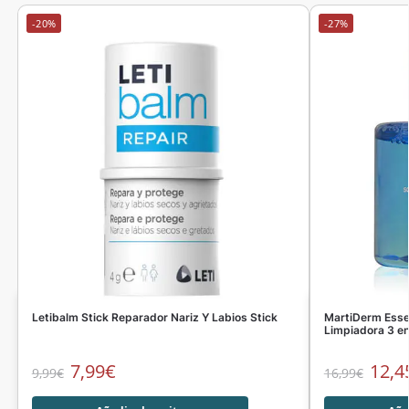
-20%
-27%
Letibalm Stick Reparador Nariz Y Labios Stick
MartiDerm Essen
Limpiadora 3 en
7,99
€
12,4
9,99
€
16,99
€