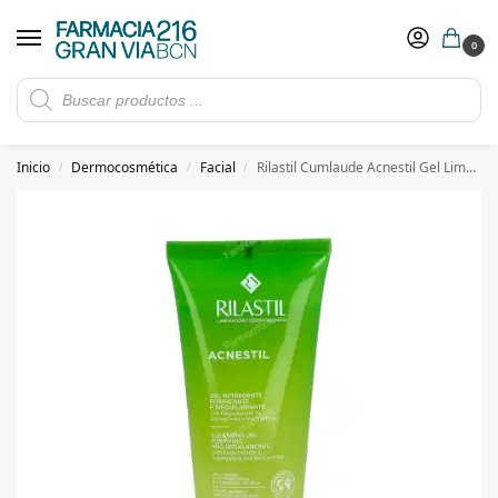
0
Rebajas de verano hasta -30%
Ver ofertas
​ 5€ de descuento con el cupón 5GRANVIA (compras superiores a 150€)
Inicio
Dermocosmética
Facial
Rilastil Cumlaude Acnestil Gel Limpiador 200 Ml
/
/
/