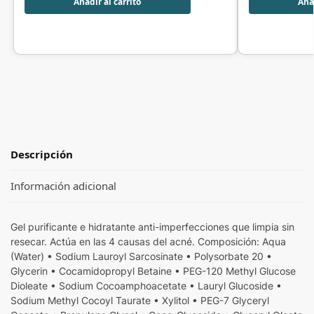
Añadir al carrito
Añad
Descripción
Información adicional
Gel purificante e hidratante anti-imperfecciones que limpia sin
resecar. Actúa en las 4 causas del acné. Composición: Aqua
(Water) • Sodium Lauroyl Sarcosinate • Polysorbate 20 •
Glycerin • Cocamidopropyl Betaine • PEG-120 Methyl Glucose
Dioleate • Sodium Cocoamphoacetate • Lauryl Glucoside •
Sodium Methyl Cocoyl Taurate • Xylitol • PEG-7 Glyceryl