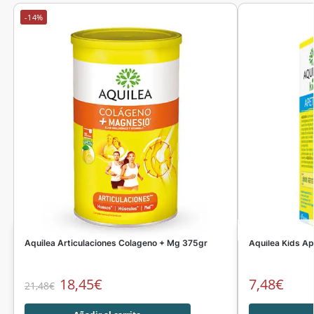
-14%
Aquilea Articulaciones Colageno + Mg 375gr
Aquilea Kids Ap
18,45
€
7,48
€
21,48
€