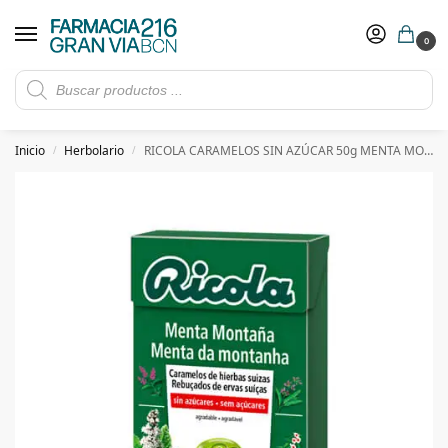
0
Rebajas de verano hasta -30%
Ver ofertas
​ 5€ de descuento con el cupón 5GRANVIA (compras superiores a 150€)
Inicio
Herbolario
RICOLA CARAMELOS SIN AZÚCAR 50g MENTA MONTAÑA
/
/