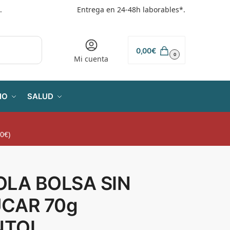
.
Entrega en 24-48h laborables*.
0,00
€
0
Mi cuenta
IO
SALUD
0€)
OLA BOLSA SIN
CAR 70g
NTOL