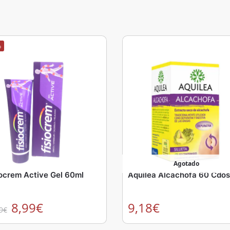
%
Agotado
iocrem Active Gel 60ml
Aquilea Alcachofa 60 Cdos
8,99
€
9,18
€
9
€