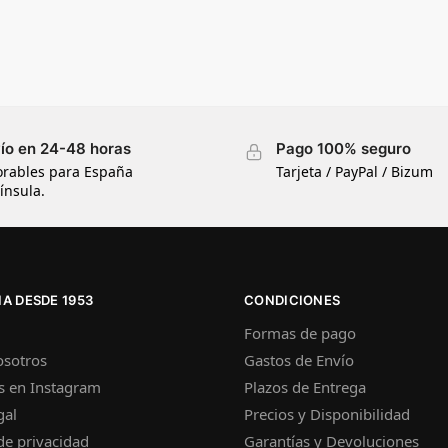
ío en 24-48 horas
Pago 100% seguro
orables para España
Tarjeta / PayPal / Bizum
ínsula.
A DESDE 1953
CONDICIONES
Formas de pago
osotros
Gastos de Envío
s en Instagram
Plazos de Entrega
gal
Precios y Disponibilidad
 de privacidad
Garantías y Devoluciones