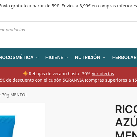
Envío gratuito a partir de 59€. Envíos a 3,99€ en compras inferiores
MOCOSMÉTICA
HIGIENE
NUTRICIÓN
HERBOLAR
Rebajas de verano hasta -30%
Ver ofertas
​ 5€ de descuento con el cupón 5GRANVIA (compras superiores a 15
R 70g MENTOL
RIC
AZÚ
ME