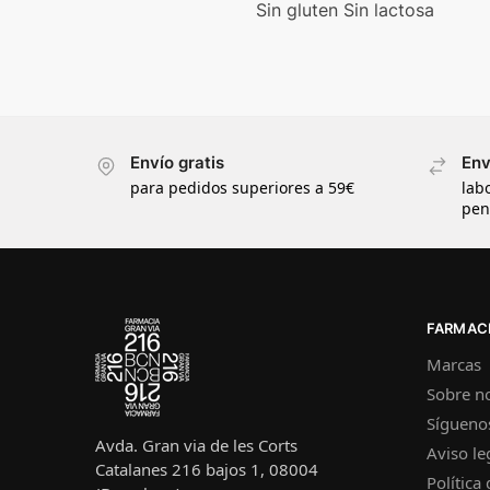
Sin gluten Sin lactosa
Envío gratis
Env
para pedidos superiores a 59€
lab
pen
FARMACI
Marcas
Sobre n
Sígueno
Avda. Gran via de les Corts
Aviso le
Catalanes 216 bajos 1, 08004
Política