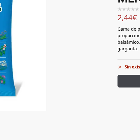
2,44
€
Gama de pr
proporcion
balsámico,
garganta.
Sin exi