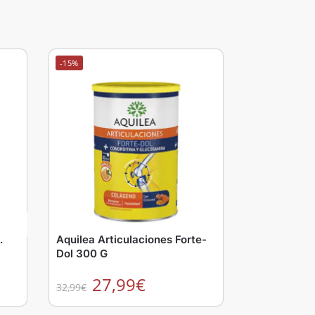
-15%
.
Aquilea Articulaciones Forte-
Dol 300 G
27,99
€
32,99
€