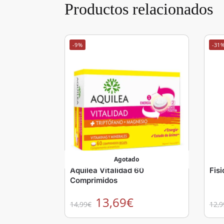
Productos relacionados
-9%
-31
Agotado
Aquilea Vitalidad 60
Fis
Comprimidos
13,69
€
14,99
€
12,9