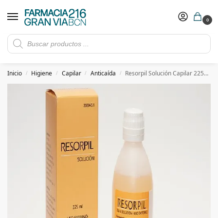
0
Rebajas de verano hasta -30%
Ver ofertas
​ 5€ de descuento con el cupón 5GRANVIA (compras superiores a 150€)
Inicio
Higiene
Capilar
Anticaída
Resorpil Solución Capilar 225ml
/
/
/
/