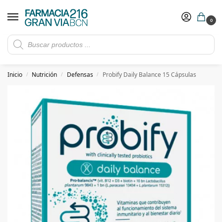
0
Rebajas de verano hasta -30%
Ver ofertas
​ 5€ de descuento con el cupón 5GRANVIA (compras superiores a 150€)
Inicio
Nutrición
Defensas
Probify Daily Balance 15 Cápsulas
/
/
/