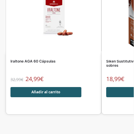
Iraltone AGA 60 Cápsulas
Siken Sustituti
sobres
24,99
€
18,99
€
32,99
€
Añadir al carrito