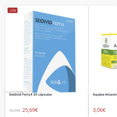
-22%
Seidivid Ferty4 30 cápsulas
Aquilea Infusio
25,69
€
3,06
€
32,95
€