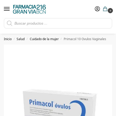
0
Rebajas de verano hasta -30%
Ver ofertas
​ 5€ de descuento con el cupón 5GRANVIA (compras superiores a 150€)
Inicio
Salud
Cuidado de la mujer
Primacol 10 Ovulos Vaginales
/
/
/