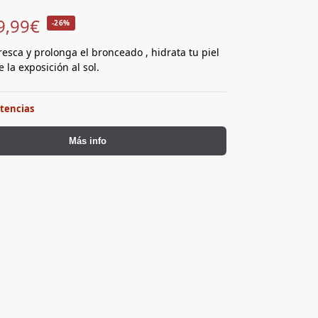
9,99
€
-26%
resca y prolonga el bronceado , hidrata tu piel
 la exposición al sol.
stencias
Más info