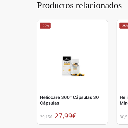
Productos relacionados
-29%
-25
Heliocare 360° Cápsulas 30
Hel
Cápsulas
Min
27,99
€
39,15
€
30,5