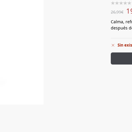
1
26,99
€
Calma, ref
después de
Sin exi