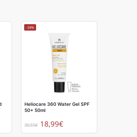
-38%
d
Heliocare 360 Water Gel SPF
50+ 50ml
18,99
€
30,55
€