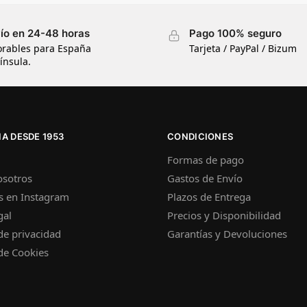
ío en 24-48 horas
Pago 100% seguro
orables para España
Tarjeta / PayPal / Bizum
ínsula.
A DESDE 1953
CONDICIONES
Formas de pago
osotros
Gastos de Envío
s en Instagram
Plazos de Entrega
gal
Precios y Disponibilidad
 de privacidad
Garantías y Devoluciones
 de Cookies