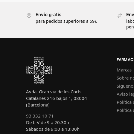
Envío gratis
Env
para pedidos superiores a 59€
lab
pen
FARMACI
Marcas
Sobre n
Sígueno
Avda. Gran via de les Corts
Aviso le
Catalanes 216 bajos 1, 08004
Política
(Barcelona)
Política
93 332 10 71
De L-V de 9 a 20:30h
Sábados de 9:00 a 13:00h