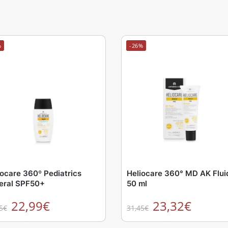
%
-26%
iocare 360º Pediatrics
Heliocare 360° MD AK Flui
eral SPF50+
50 ml
22,99
€
23,32
€
5
€
31,45
€