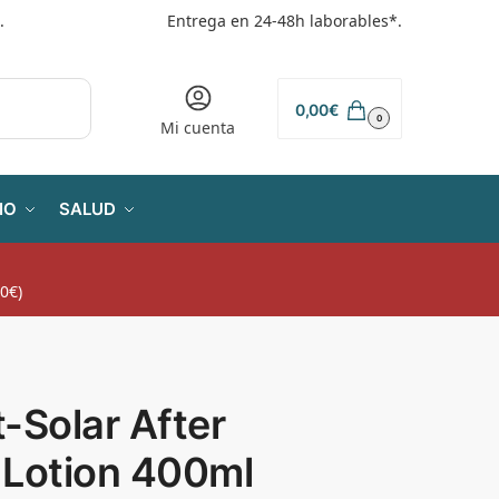
.
Entrega en 24-48h laborables*.
0,00
€
0
Mi cuenta
IO
SALUD
0€)
-Solar After
 Lotion 400ml