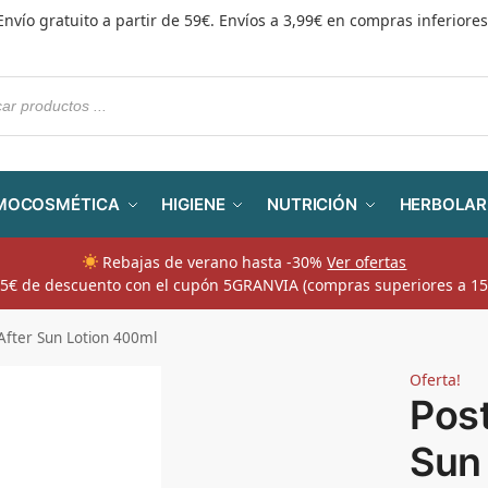
Envío gratuito a partir de 59€. Envíos a 3,99€ en compras inferiores
MOCOSMÉTICA
HIGIENE
NUTRICIÓN
HERBOLAR
Rebajas de verano hasta -30%
Ver ofertas
​ 5€ de descuento con el cupón 5GRANVIA (compras superiores a 15
 After Sun Lotion 400ml
Oferta!
Post
Sun