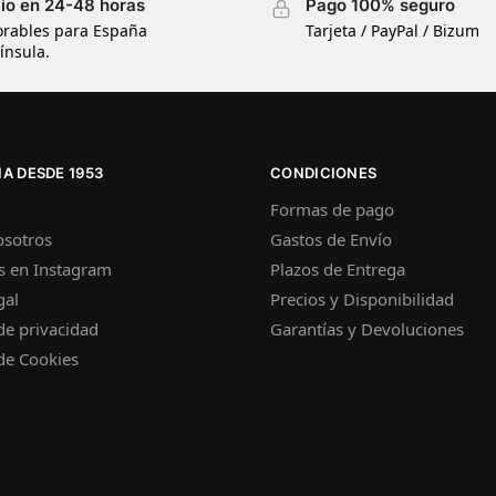
ío en 24-48 horas
Pago 100% seguro
orables para España
Tarjeta / PayPal / Bizum
ínsula.
A DESDE 1953
CONDICIONES
Formas de pago
osotros
Gastos de Envío
s en Instagram
Plazos de Entrega
gal
Precios y Disponibilidad
 de privacidad
Garantías y Devoluciones
 de Cookies