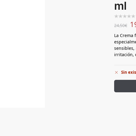
ml
1
24,50
€
La Crema f
especialme
sensibles, 
irritación
Sin exi