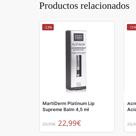
Productos relacionados
-23%
-15
MartiDerm Platinum Lip
Acm
Supreme Balm 4,5 ml
Aci
22,99
€
29,99
€
25,9