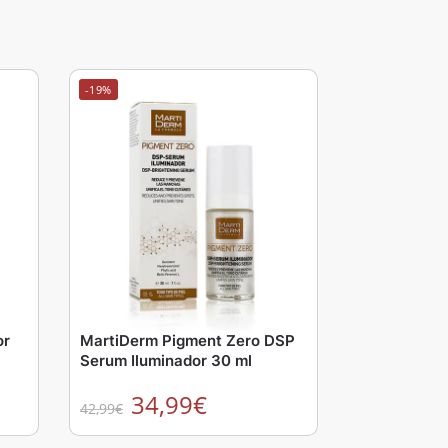
-19%
or
MartiDerm Pigment Zero DSP
Serum Iluminador 30 ml
34,99
€
42,99
€