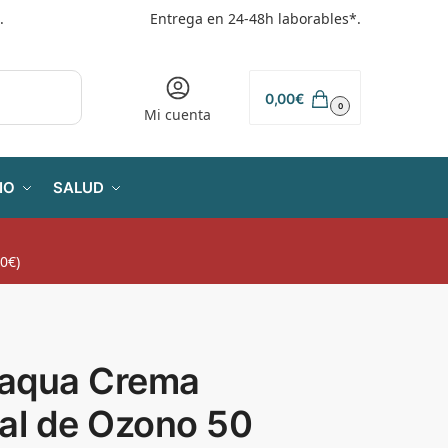
.
Entrega en 24-48h laborables*.
0,00
€
0
Mi cuenta
IO
SALUD
0€)
aqua Crema
ial de Ozono 50