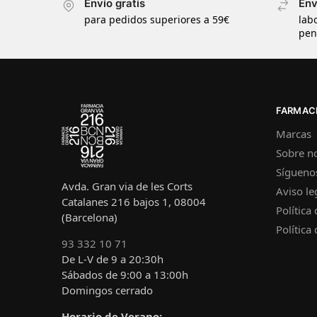
Envío gratis
Env
para pedidos superiores a 59€
lab
pen
FARMACI
Marcas
Sobre n
Sígueno
Avda. Gran via de les Corts
Aviso le
Catalanes 216 bajos 1, 08004
Política
(Barcelona)
Política
93 332 10 71
De L-V de 9 a 20:30h
Sábados de 9:00 a 13:00h
Domingos cerrado
Horario de Verano: