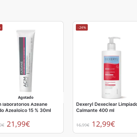
%
-24%
Agotado
 laboratorios Azeane
Dexeryl Dexeclear Limpiad
do Azealoico 15 % 30ml
Calmante 400 ml
21,99
€
12,99
€
9
€
16,99
€