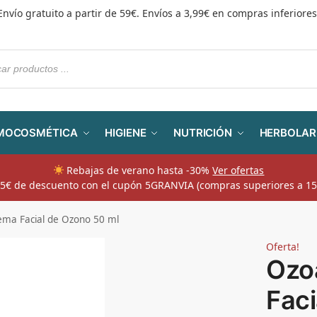
Envío gratuito a partir de 59€. Envíos a 3,99€ en compras inferiores
MOCOSMÉTICA
HIGIENE
NUTRICIÓN
HERBOLAR
Rebajas de verano hasta -30%
Ver ofertas
​ 5€ de descuento con el cupón 5GRANVIA (compras superiores a 15
ma Facial de Ozono 50 ml
Oferta!
Ozo
Fac