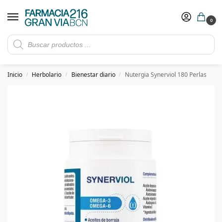
0
Rebajas de verano hasta -30%
Ver ofertas
​ 5€ de descuento con el cupón 5GRANVIA (compras superiores a 150€)
Inicio
Herbolario
Bienestar diario
Nutergia Synerviol 180 Perlas
/
/
/