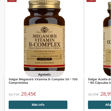
Agotado
Solgar Megasorb Vitamina B-Complex 50 – 100
Solgar Aceite 
Comprimidos
– 60 Cápsulas 
29,45
€
28,9
42,15
€
32,99
€
Más info
Añad