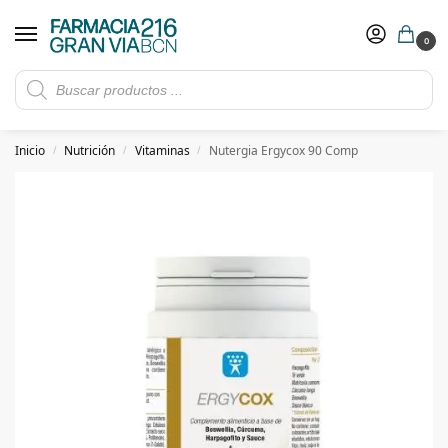
0
Rebajas de verano hasta -30%
Ver ofertas
​ 5€ de descuento con el cupón 5GRANVIA (compras superiores a 150€)
Inicio
Nutrición
Vitaminas
Nutergia Ergycox 90 Comp
/
/
/