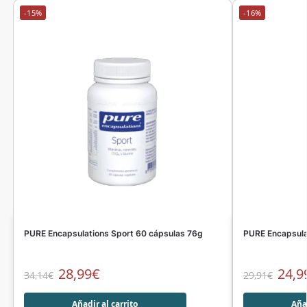
-15%
-16%
PURE Encapsulations Sport 60 cápsulas 76g
PURE Encapsulat
28,99
€
24,9
34,14
€
29,91
€
Añadir al carrito
Añad