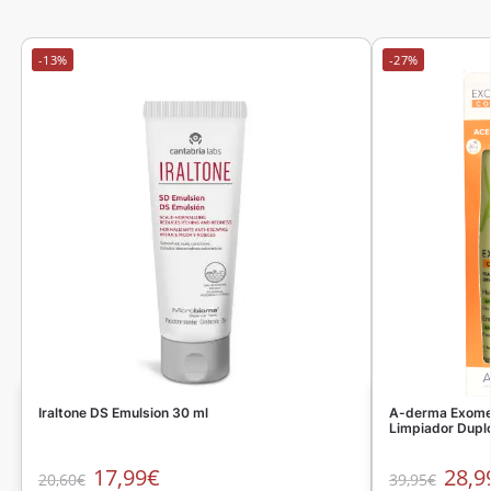
-13%
-27%
Iraltone DS Emulsion 30 ml
A-derma Exomeg
Limpiador Dupl
17,99
€
28,9
20,60
€
39,95
€