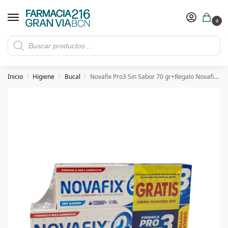
0
Rebajas de verano hasta -30%
Ver ofertas
​ 5€ de descuento con el cupón 5GRANVIA (compras superiores a 150€)
Inicio
Higiene
Bucal
Novafix Pro3 Sin Sabor 70 gr+Regalo Novafix Pro3 Sin Sabor 50gr
/
/
/